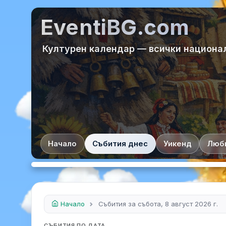
EventiBG.com
Културен календар — всички национа
Начало
Събития днес
Уикенд
Люб
Начало
Събития за събота, 8 август 2026 г.
СЪБИТИЯ ПО ДАТА