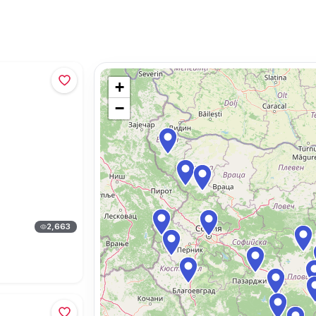
+
−
2,663