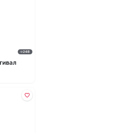
248
тивал