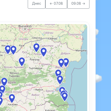
Днес
← 07.08
09.08 →