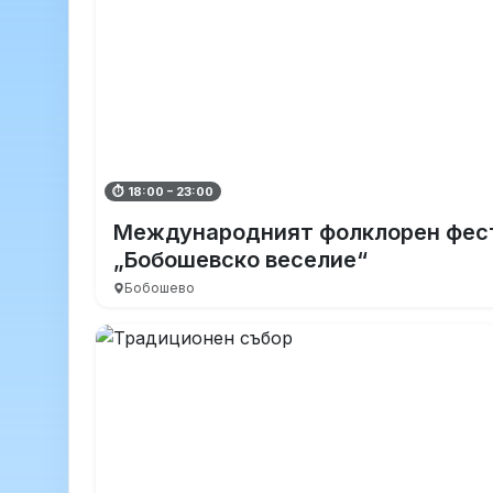
⏱ 18:00 – 23:00
Международният фолклорен фес
„Бобошевско веселие“
Бобошево