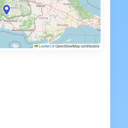
Leaflet
|
© OpenStreetMap contributors