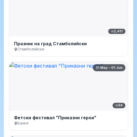
2,411
Празник на град Стамболийски
Стамболийски
31 May – 01 Jun
34
Фетски фестивал "Приказни герои"
Банкя