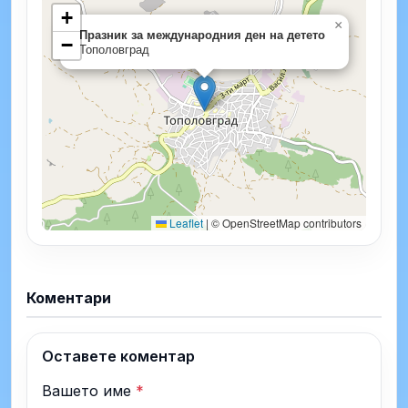
+
×
Празник за международния ден на детето
−
Тополовград
Leaflet
|
© OpenStreetMap contributors
Коментари
Оставете коментар
Вашето име
*