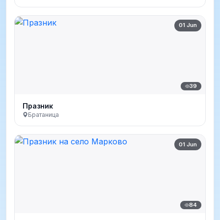
01 Jun
39
Празник
Братаница
01 Jun
84