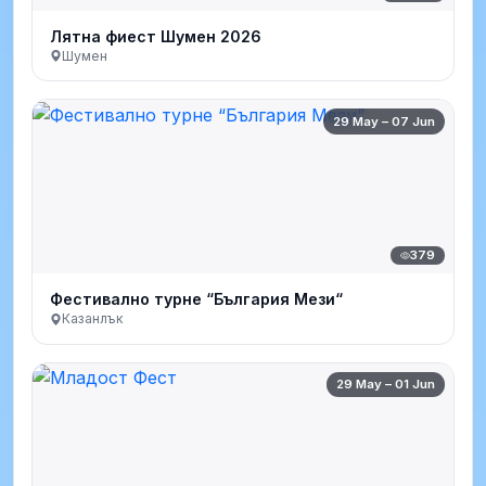
Лятна фиест Шумен 2026
Шумен
29 May – 07 Jun
379
Фестивално турне “България Мези“
Казанлък
29 May – 01 Jun