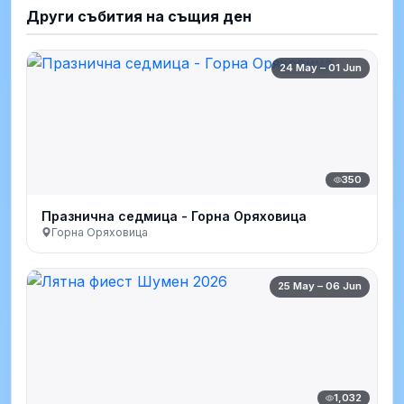
Други събития на същия ден
24 May – 01 Jun
350
Празнична седмица - Горна Оряховица
Горна Оряховица
25 May – 06 Jun
1,032