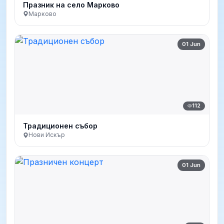
Празник на село Марково
Марково
01 Jun
112
Традиционен събор
Нови Искър
01 Jun