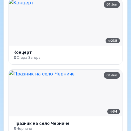
01 Jun
238
Концерт
Стара Загора
01 Jun
84
Празник на село Черниче
Черниче