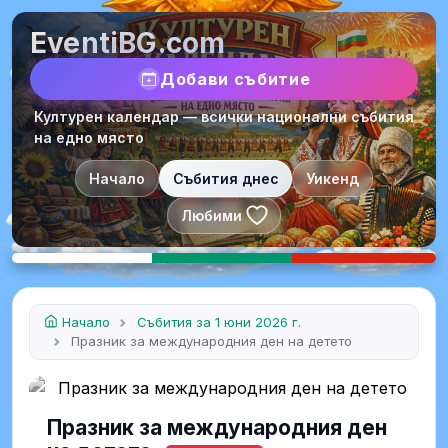
EventiBG.com
Добави събитие
Културен календар — всички национални събития
на едно място
Начало
Събития днес
Уикенд
Любими
Начало
Събития за 1 юни 2026 г.
Празник за международния ден на детето
Празник за международния ден