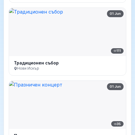
01 Jun
111
Традиционен събор
Нови Искър
01 Jun
35