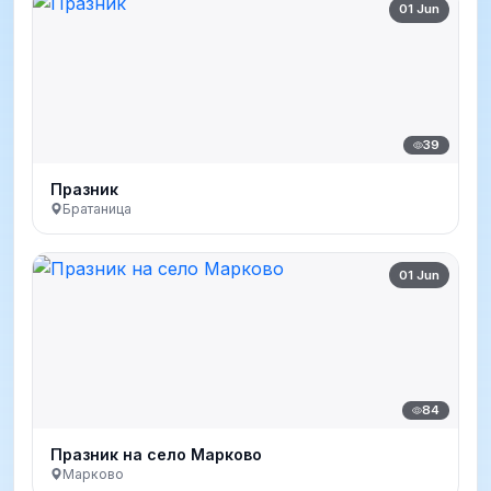
01 Jun
39
Празник
Братаница
01 Jun
84
Празник на село Марково
Марково