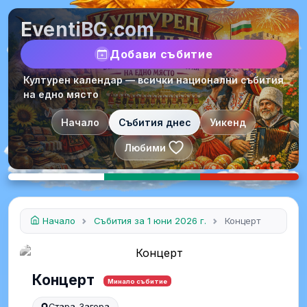
EventiBG.com
Добави събитие
Културен календар — всички национални събития
на едно място
Начало
Събития днес
Уикенд
Любими
Начало
Събития за 1 юни 2026 г.
Концерт
Концерт
Минало събитие
Стара Загора