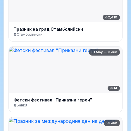
2,410
Празник на град Стамболийски
Стамболийски
31 May – 01 Jun
34
Фетски фестивал "Приказни герои"
Банкя
01 Jun