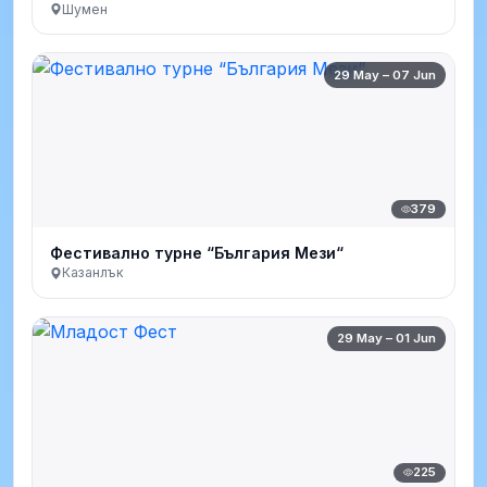
Шумен
29 May – 07 Jun
379
Фестивално турне “България Мези“
Казанлък
29 May – 01 Jun
225