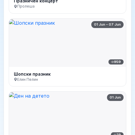
Празничен концерт
Пролеша
01 Jun – 07 Jun
959
Шопски празник
Елин Пелин
01 Jun
29