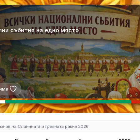
лни събития на едно място
ими
зник на Сланината и Греяната ракия 2026