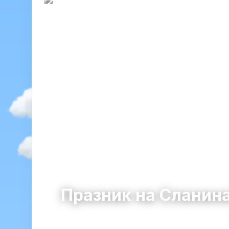
Празник на Сланина
Априлци
община Априлци · област Ловеч