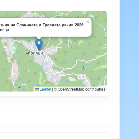
×
зник на Сланината и Греяната ракия 2026
илци
Leaflet
|
© OpenStreetMap contributors