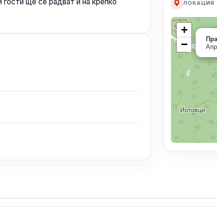
 гости ще се радват и на крепко
ЛОКАЦИЯ
+
Пра
−
Апр