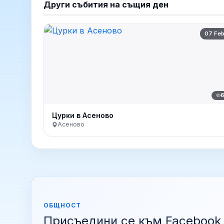
Други събития на същия ден
07 Fe
Цурки в Асеново
Асеново
ОБЩНОСТ
Присъедини се към Facebook