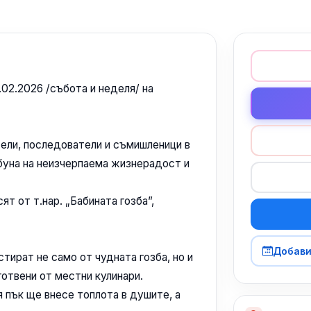
.02.2026 /събота и неделя/ на
ели, последователи и съмишленици в
ибуна на неизчерпаема жизнерадост и
т от т.нар. „Бабината гозба”,
Добави
ират не само от чудната гозба, но и
готвени от местни кулинари.
 пък ще внесе топлота в душите, а