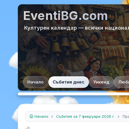
EventiBG.com
Културен календар — всички национа
Начало
Събития днес
Уикенд
Люб
Начало
Събития за 7 февруари 2026 г.
Пра