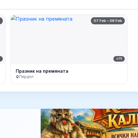
b
07 Feb – 08 Feb
6
11
Празник на премяната
Пирдоп