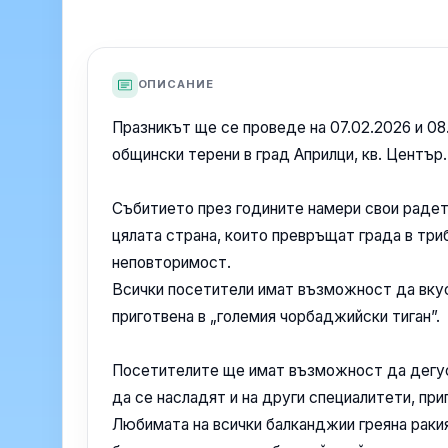
ОПИСАНИЕ
Празникът ще се проведе на 07.02.2026 и 08
общински терени в град Априлци, кв. Център.
Събитието през годините намери свои радет
цялата страна, които превръщат града в тр
неповторимост.
Всички посетители имат възможност да вкуся
приготвена в „големия чорбаджийски тиган”.
Посетителите ще имат възможност да дегуст
да се насладят и на други специалитети, при
Любимата на всички балканджии греяна ракия