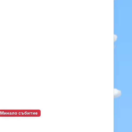
Минало събитие
0
0