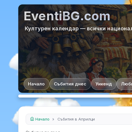
EventiBG.com
Културен календар — всички национа
Начало
Събития днес
Уикенд
Люб
Начало
Събития в Априлци