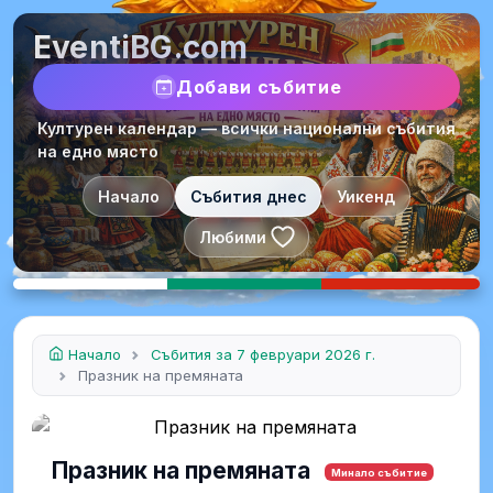
EventiBG.com
Добави събитие
Културен календар — всички национални събития
на едно място
Начало
Събития днес
Уикенд
Любими
Начало
Събития за 7 февруари 2026 г.
Празник на премяната
Празник на премяната
Минало събитие