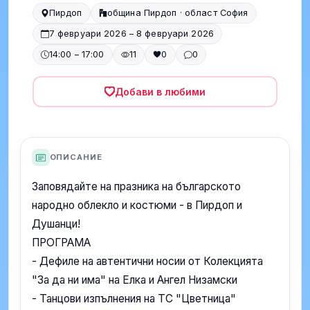
Пирдоп
община Пирдоп · област София
7 февруари 2026 – 8 февруари 2026
14:00 – 17:00
11
0
0
Добави в любими
ОПИСАНИЕ
Заповядайте на празника на българското
народно облекло и костюми - в Пирдоп и
Душанци!
ПРОГРАМА
- Дефиле на автентични носии от Колекцията
"За да ни има" на Елка и Ангел Низамски
- Танцови изпълнения на ТС "Цветница"