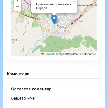
×
Празник на премяната
−
Пирдоп
Leaflet
|
© OpenStreetMap contributors
Коментари
Оставете коментар
Вашето име
*