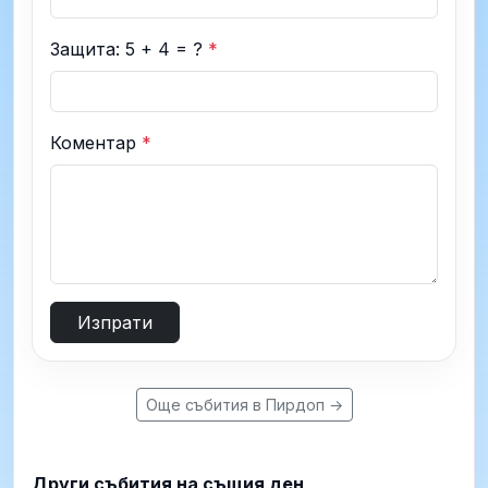
Защита: 5 + 4 = ?
*
Коментар
*
Изпрати
Още събития в Пирдоп →
Други събития на същия ден