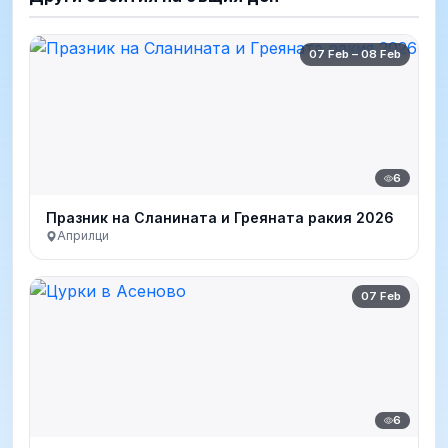
07 Feb – 08 Feb
6
Празник на Сланината и Греяната ракия 2026
Априлци
07 Feb
6