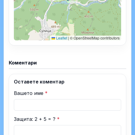
Leaflet
|
© OpenStreetMap contributors
Коментари
Оставете коментар
Вашето име
*
Защита: 2 + 5 = ?
*