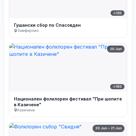
135
Гушански сбор по Спасовден
Замфирово
20 Jun
183
Национален фолклорен фестивал "При шопите
в Казичене"
Казичене
20 Jun – 21 Jun