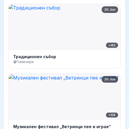
20 Jun
83
Традиционен събор
Паничери
20 Jun
56
Музикален фестивал „Ветринци пее и играе“