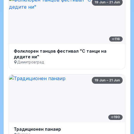
19 Jun – 21 Jun
116
Фолклорен танцов фестивал "С танци на
дедите ни"
Димитровград
19 Jun – 21 Jun
190
Традиционен панаир