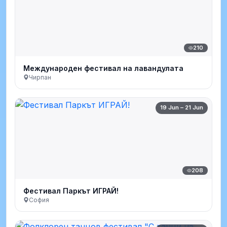
210
Международен фестивал на лавандулата
Чирпан
19 Jun – 21 Jun
208
Фестивал Паркът ИГРАЙ!
София