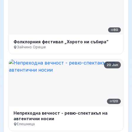
80
Фолклорния фестивал „Хорото ни събира”
Зайчино Ореше
20 Jun
120
Непреходна вечност - ревю-спектакъл на
автентични носии
Елешница