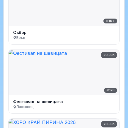
107
Събор
Връв
20 Jun
123
Фестивал на шевицата
Лясковец
20 Jun