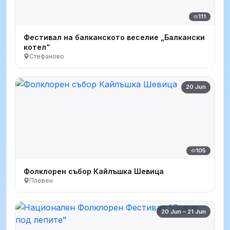
111
Фестивал на балканското веселие „Балкански
котел“
Стефаново
20 Jun
105
Фолклорен събор Кайлъшка Шевица
Плевен
20 Jun – 21 Jun