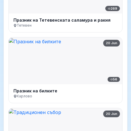
269
Празник на Тетевенската саламура и ракия
Тетевен
20 Jun
56
Празник на билките
Карлово
20 Jun