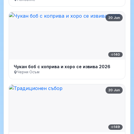
20 Jun
140
Чукан боб с коприва и хоро се извива 2026
Черни Осъм
20 Jun
149