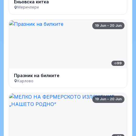
Еньовска китка
Меричлери
19 Jun – 20 Jun
99
Празник на билките
Карлово
19 Jun – 20 Jun