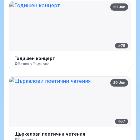
20 Jun
75
Годишен концерт
Велико Търново
20 Jun
57
Щъркелови поетични четения
Поповяне