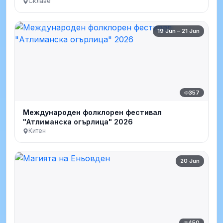
Склаве
19 Jun – 21 Jun
357
Международен фолклорен фестивал
"Атлиманска огърлица" 2026
Китен
20 Jun
450