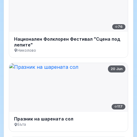
76
Национален Фолклорен Фестивал "Сцена под
лепите"
Николово
20 Jun
117
Празник на шарената сол
Бъта