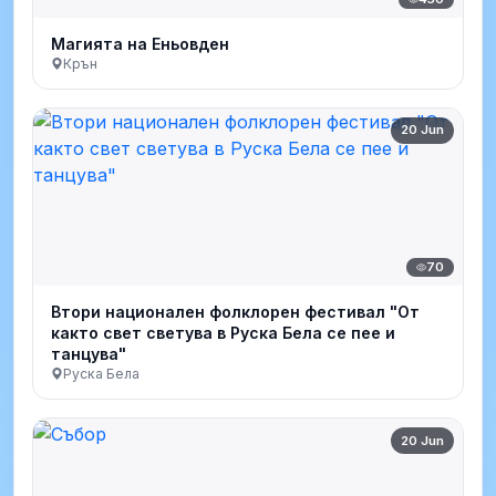
Магията на Еньовден
Крън
20 Jun
70
Втори национален фолклорен фестивал "От
както свет светува в Руска Бела се пее и
танцува"
Руска Бела
20 Jun