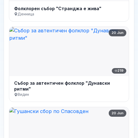
Фолклорен събор "Странджа е жива"
Денница
20 Jun
219
Събор за автентичен фолклор "Дунавски
ритми"
Видин
20 Jun