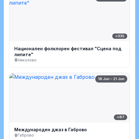
335
Национален фолклорен фестивал "Сцена под
липите"
Николово
18 Jun – 21 Jun
87
Международен джаз в Габрово
Габрово