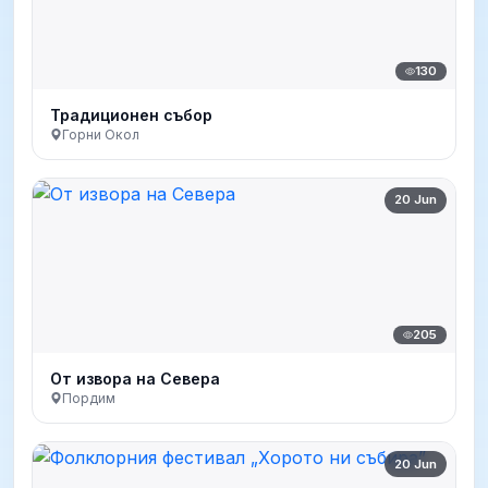
130
Традиционен събор
Горни Окол
20 Jun
205
От извора на Севера
Пордим
20 Jun