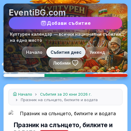
EventiBG.com
Добави събитие
Културен календар — всички национални събития
на едно място
Начало
Събития днес
Уикенд
Любими
Начало
Събития за 20 юни 2026 г.
Празник на слънцето, билките и водата
Празник на слънцето, билките и