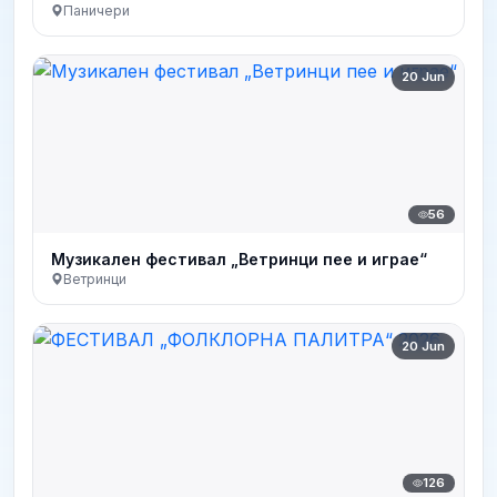
Паничери
20 Jun
56
Музикален фестивал „Ветринци пее и играе“
Ветринци
20 Jun
126