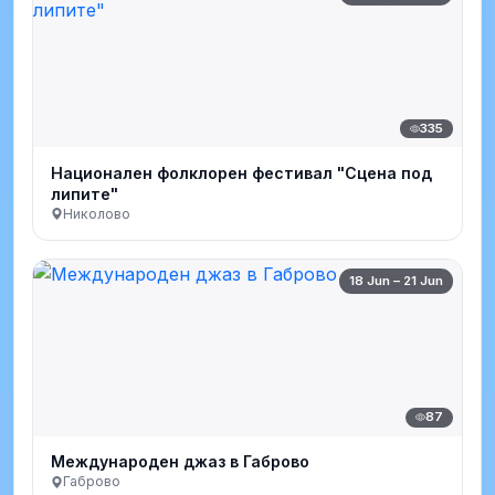
335
Национален фолклорен фестивал "Сцена под
липите"
Николово
18 Jun – 21 Jun
87
Международен джаз в Габрово
Габрово