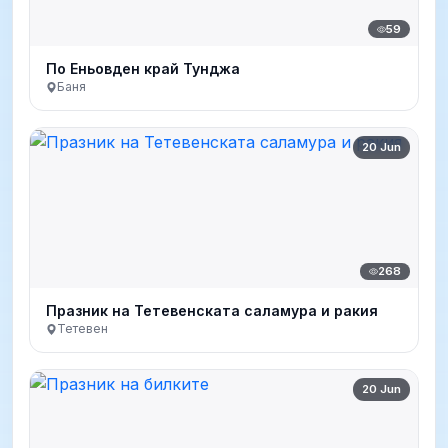
59
По Еньовден край Тунджа
Баня
20 Jun
268
Празник на Тетевенската саламура и ракия
Тетевен
20 Jun