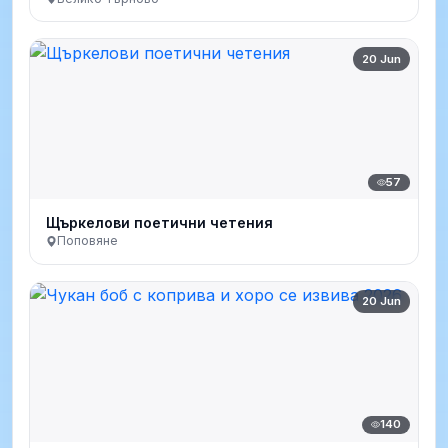
20 Jun
57
Щъркелови поетични четения
Поповяне
20 Jun
140