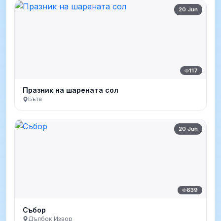
20 Jun
117
Празник на шарената сол
Бъта
20 Jun
639
Събор
Дълбок Извор