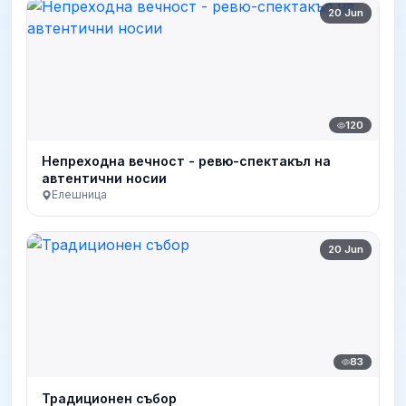
20 Jun
120
Непреходна вечност - ревю-спектакъл на
автентични носии
Елешница
20 Jun
83
Традиционен събор