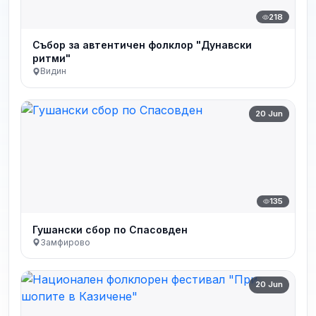
218
Събор за автентичен фолклор "Дунавски
ритми"
Видин
20 Jun
135
Гушански сбор по Спасовден
Замфирово
20 Jun