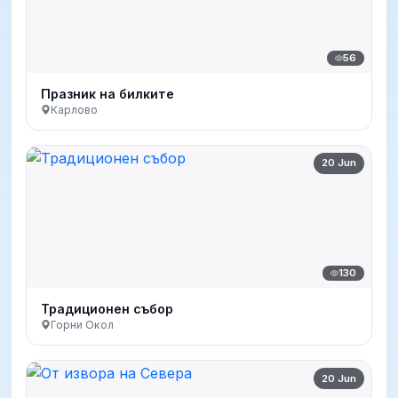
56
Празник на билките
Карлово
20 Jun
130
Традиционен събор
Горни Окол
20 Jun