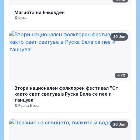
Магията на Еньовден
Крън
20 Jun
70
Втори национален фолклорен фестивал "От
както свет светува в Руска Бела се пее и
танцува"
Руска Бела
20 Jun