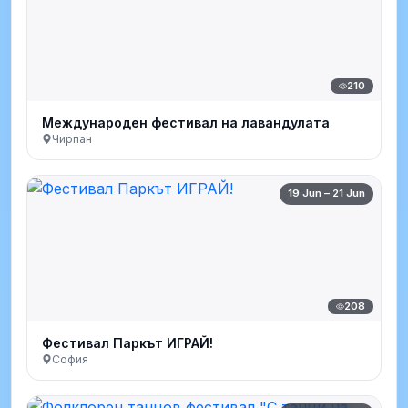
210
Международен фестивал на лавандулата
Чирпан
19 Jun – 21 Jun
208
Фестивал Паркът ИГРАЙ!
София