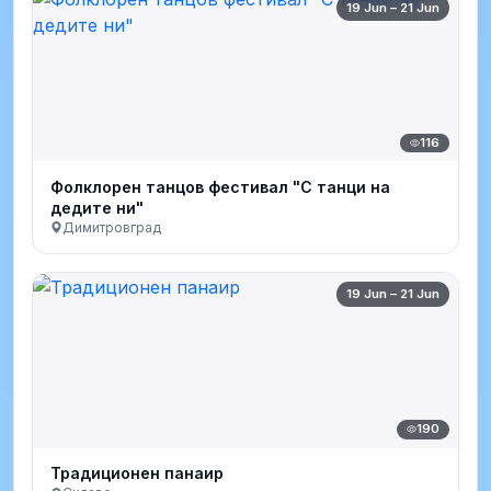
19 Jun – 21 Jun
116
Фолклорен танцов фестивал "С танци на
дедите ни"
Димитровград
19 Jun – 21 Jun
190
Традиционен панаир