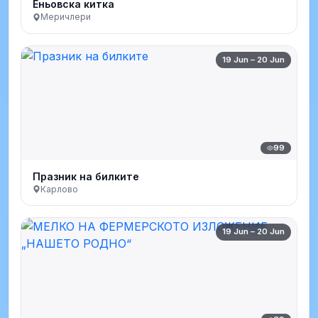
Еньовска китка
Меричлери
19 Jun – 20 Jun
99
Празник на билките
Карлово
19 Jun – 20 Jun