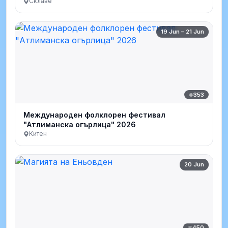
Склаве
19 Jun – 21 Jun
353
Международен фолклорен фестивал
"Атлиманска огърлица" 2026
Китен
20 Jun
450