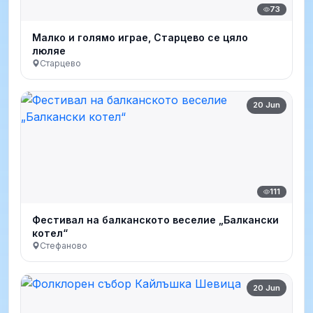
73
Малко и голямо играе, Старцево се цяло
люляе
Старцево
20 Jun
111
Фестивал на балканското веселие „Балкански
котел“
Стефаново
20 Jun