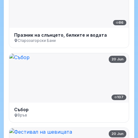
86
Празник на слънцето, билките и водата
Старозагорски Бани
20 Jun
107
Събор
Връв
20 Jun