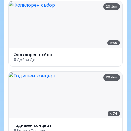
20 Jun
60
Фолклорен събор
Добри Дол
20 Jun
74
Годишен концерт
Велико Търново