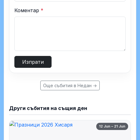
Коментар
*
Изпрати
Още събития в Недан →
Други събития на същия ден
12 Jun – 21 Jun