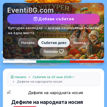
EventiBG.com
Добави събитие
Културен календар — всички национални събития
на едно място
Начало
Събития днес
Уикенд
Любими
Начало
Събития за 20 юни 2026 г.
Дефиле на народната носия
Дефиле на народната носия