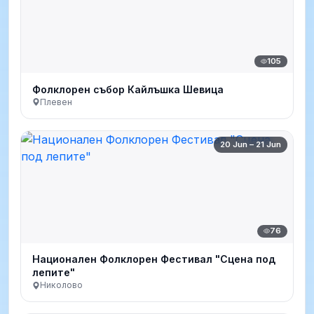
105
Фолклорен събор Кайлъшка Шевица
Плевен
20 Jun – 21 Jun
76
Национален Фолклорен Фестивал "Сцена под
лепите"
Николово