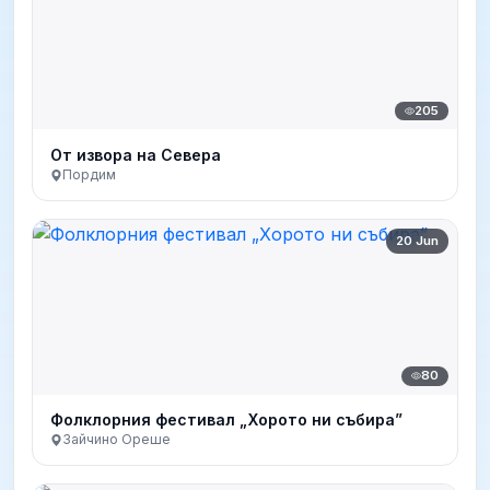
205
От извора на Севера
Пордим
20 Jun
80
Фолклорния фестивал „Хорото ни събира”
Зайчино Ореше