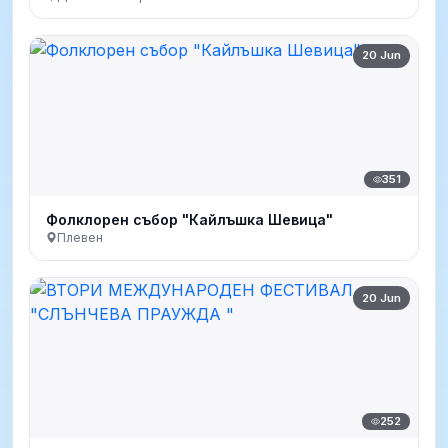
20 Jun
351
Фолклорен събор "Кайлъшка Шевица"
Плевен
20 Jun
252