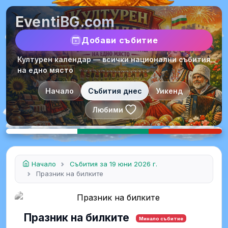
EventiBG.com
Добави събитие
Културен календар — всички национални събития
на едно място
Начало
Събития днес
Уикенд
Любими
Начало
Събития за 19 юни 2026 г.
Празник на билките
Празник на билките
Минало събитие