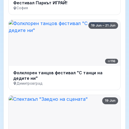
Фестивал Паркът ИГРАЙ!
София
19 Jun – 21 Jun
116
Фолклорен танцов фестивал "С танци на
дедите ни"
Димитровград
19 Jun