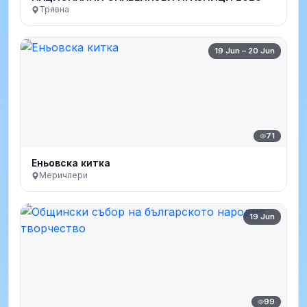
Трявна
19 Jun – 20 Jun
71
Еньовска китка
Меричлери
19 Jun
99