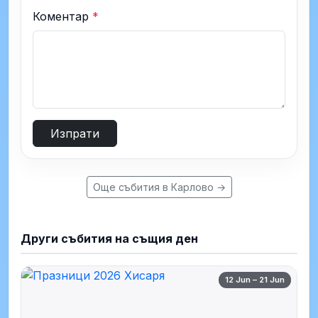
Коментар
*
Изпрати
Още събития в Карлово →
Други събития на същия ден
12 Jun – 21 Jun