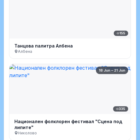
155
Танцова палитра Албена
Албена
18 Jun – 21 Jun
335
Национален фолклорен фестивал "Сцена под
липите"
Николово