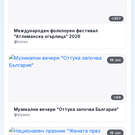
357
Международен фолклорен фестивал
"Атлиманска огърлица" 2026
Китен
19 Jun
59
Музикални вечери "Оттука започва България"
Шумен
19 Jun