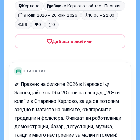
Карлово
община Карлово · област Пловдив
19 юни 2026 – 20 юни 2026
10:00 – 22:00
99
0
0
Добави в любими
ОПИСАНИЕ
🌿 Празник на билките 2026 в Карлово! 🌿
Заповядайте на 19 и 20 юни на площад „20-ти
юли“ и в Старинно Карлово, за да се потопим
заедно в магията на билките, българските
традиции и фолклора. Очакват ви работилници,
демонстрации, базар, дегустации, музика,
танци и много настроение за малки и големи!