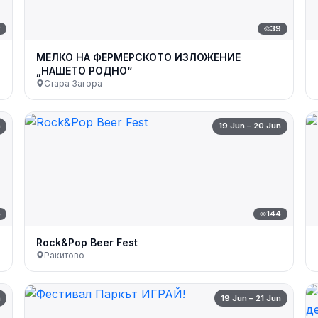
2
39
МЕЛКО НА ФЕРМЕРСКОТО ИЗЛОЖЕНИЕ
„НАШЕТО РОДНО“
Стара Загора
n
19 Jun – 20 Jun
4
144
Rock&Pop Beer Fest
Ракитово
n
19 Jun – 21 Jun