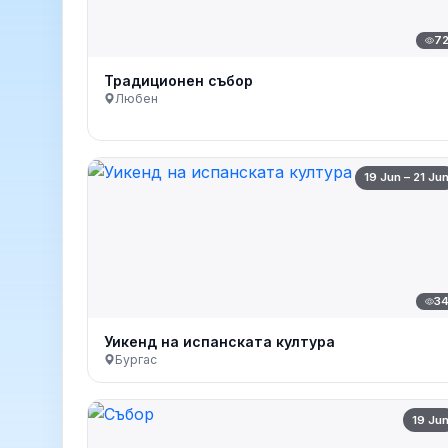
7
Традиционен събор
Любен
19 Jun – 21 Ju
3
Уикенд на испанската култура
Бургас
19 Ju