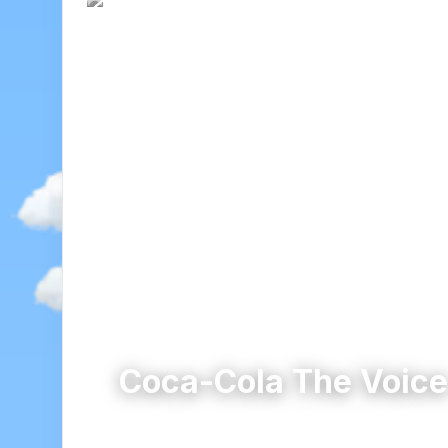
Coca-Cola The Voic
Пазарджик
община Пазарджик · област