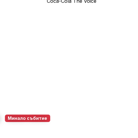
e
Минало събитие
 Пазарджик
19 юни 2026
20:00 – 22:00
113
0