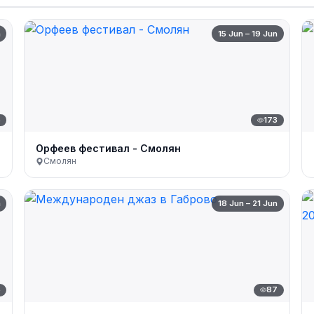
n
15 Jun – 19 Jun
5
173
Орфеев фестивал - Смолян
Смолян
n
18 Jun – 21 Jun
5
87