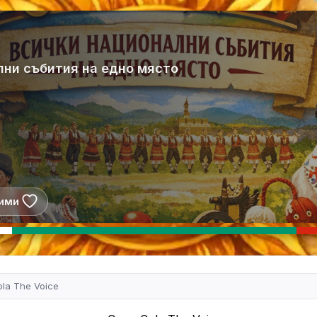
лни събития на едно място
ими
la The Voice