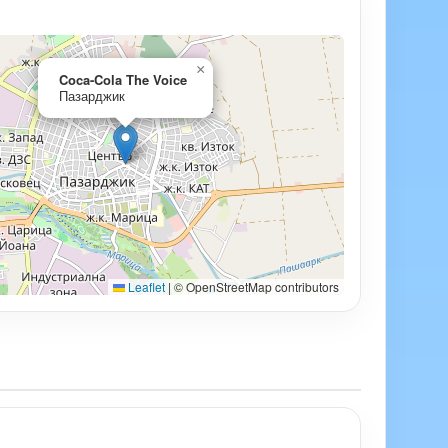
×
Coca-Cola The Voice
Пазарджик
Leaflet
|
© OpenStreetMap contributors