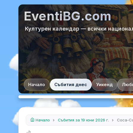
EventiBG.com
Културен календар — всички национа
Начало
Събития днес
Уикенд
Люб
Начало
Събития за 19 юни 2026 г.
Coca-Co