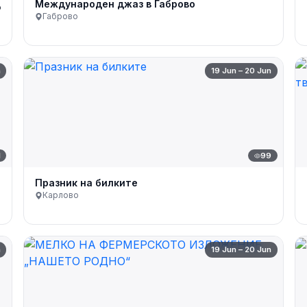
д
Международен джаз в Габрово
Габрово
n
19 Jun – 20 Jun
1
99
Празник на билките
Карлово
n
19 Jun – 20 Jun