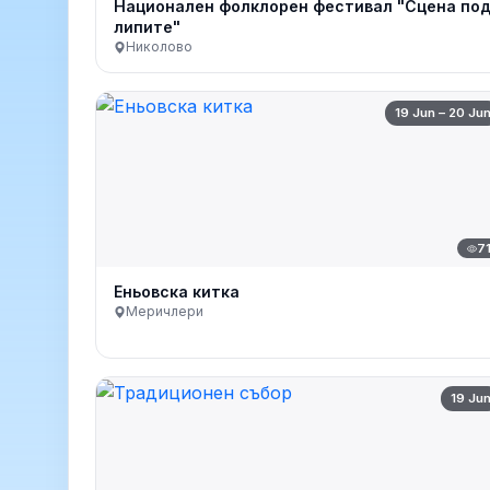
Национален фолклорен фестивал "Сцена по
липите"
Николово
19 Jun – 20 Ju
7
Еньовска китка
Меричлери
19 Ju