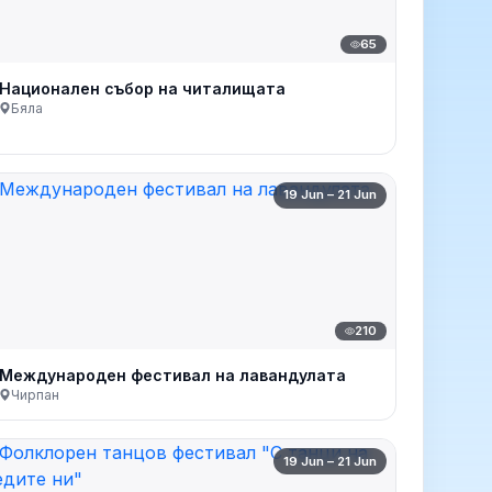
65
Национален събор на читалищата
Бяла
19 Jun – 21 Jun
210
Международен фестивал на лавандулата
Чирпан
19 Jun – 21 Jun