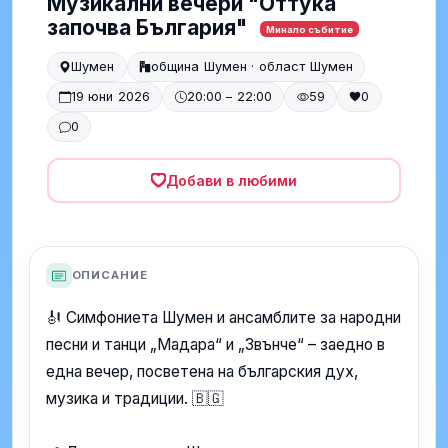
Музикални вечери "Оттука
започва България"
Минало събитие
Шумен
община Шумен · област Шумен
19 юни 2026
20:00 – 22:00
59
0
0
Добави в любими
ОПИСАНИЕ
🎻 Симфониета Шумен и ансамблите за народни
песни и танци „Мадара“ и „Звънче“ – заедно в
една вечер, посветена на българския дух,
музика и традиции. 🇧🇬