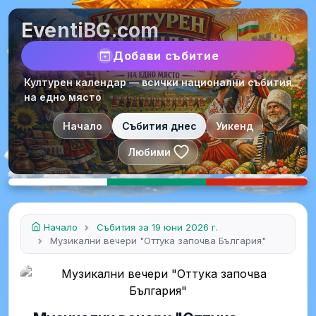
EventiBG.com
Добави събитие
Културен календар — всички национални събития
на едно място
Начало
Събития днес
Уикенд
Любими
Начало
Събития за 19 юни 2026 г.
Музикални вечери "Оттука започва България"