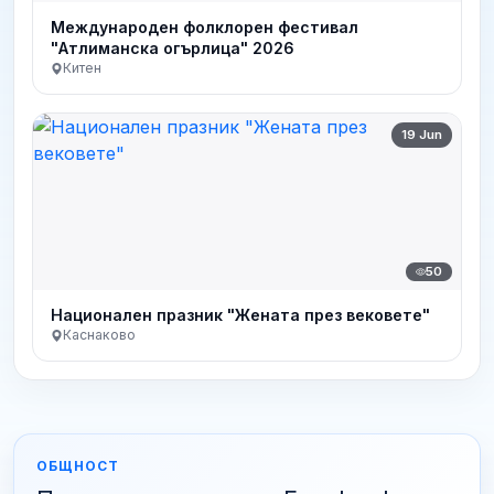
Международен фолклорен фестивал
"Атлиманска огърлица" 2026
Китен
19 Jun
50
Национален празник "Жената през вековете"
Каснаково
ОБЩНОСТ