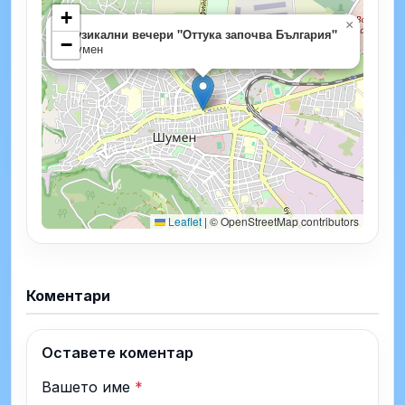
+
×
Музикални вечери "Оттука започва България"
−
Шумен
Leaflet
|
© OpenStreetMap contributors
Коментари
Оставете коментар
Вашето име
*