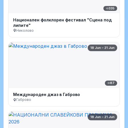
335
Национален фолклорен фестивал "Сцена под
липите"
Николово
18 Jun – 21 Jun
87
Международен джаз в Габрово
Габрово
18 Jun – 21 Jun