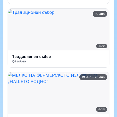
19 Jun
72
Традиционен събор
Любен
19 Jun – 20 Jun
39