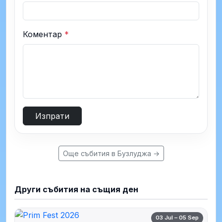
Коментар
*
Изпрати
Още събития в Бузлуджа →
Други събития на същия ден
03 Jul – 05 Sep