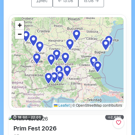
Днес
← 13.08
15.08 →
+
−
Leaflet
|
© OpenStreetMap contributors
2,696
⏱ 18:00 – 22:00
Prim Fest 2026