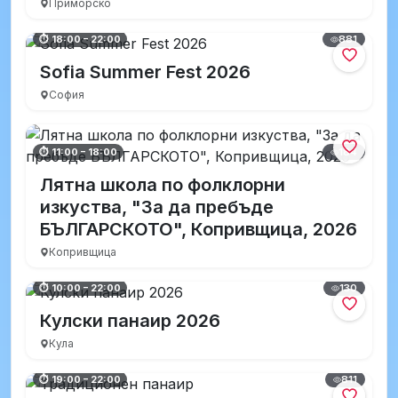
Приморско
881
⏱ 18:00 – 22:00
Sofia Summer Fest 2026
София
184
⏱ 11:00 – 18:00
Лятна школа по фолклорни
изкуства, "За да пребъде
БЪЛГАРСКОТО", Копривщица, 2026
Копривщица
130
⏱ 10:00 – 22:00
Кулски панаир 2026
Кула
811
⏱ 19:00 – 22:00