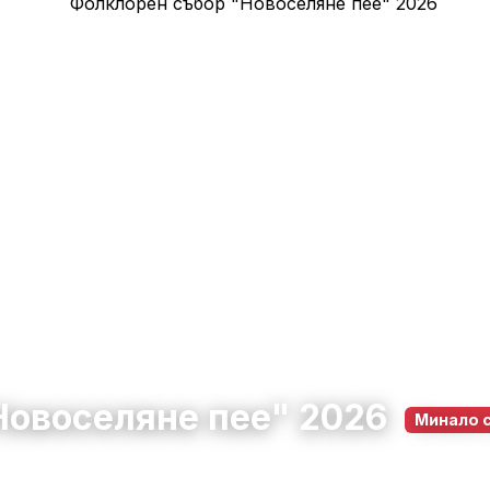
Новоселяне пее" 2026
Минало 
 Кюстендил
18 юли 2026
10:00 – 22:00
100
0