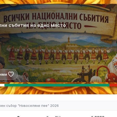
лни събития на едно място
ими
ен събор "Новоселяне пее" 2026