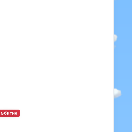
събитие
0