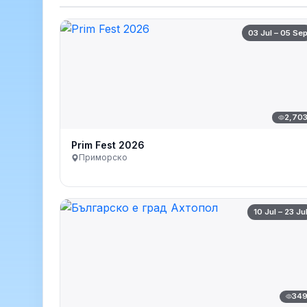
03 Jul – 05 Se
2,70
Prim Fest 2026
Приморско
10 Jul – 23 Ju
34