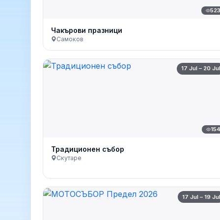
52
Чакърови празници
Самоков
17 Jul – 20 Ju
15
Традиционен събор
Скутаре
17 Jul – 19 Ju