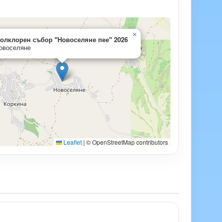
×
олклорен събор "Новоселяне пее" 2026
овоселяне
Leaflet
|
© OpenStreetMap contributors