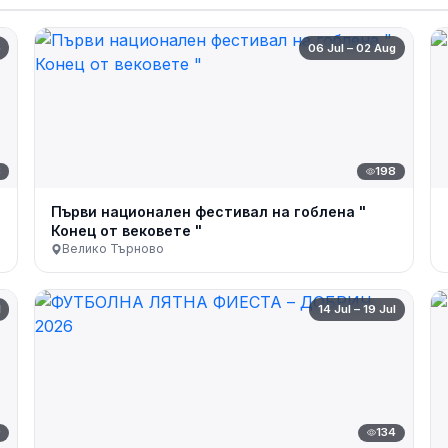
p
06 Jul – 02 Aug
3
198
Първи национален фестивал на гоблена "
Конец от вековете "
Велико Търново
l
14 Jul – 19 Jul
9
134