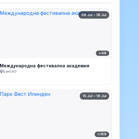
08 Jul – 18 Jul
48
Международна фестивална академия
Банско
15 Jul – 19 Jul
159