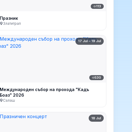
113
Празник
Златитрап
17 Jul – 19 Jul
530
Международен събор на прохода "Кадъ
Боаз" 2026
Салаш
18 Jul