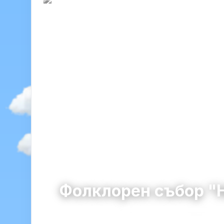
Фолклорен събор "
Новоселяне
община Бобов Дол · област