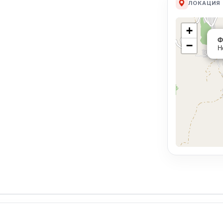
ЛОКАЦИЯ
+
Ф
−
Н