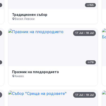
3
155
Традиционен събор
Васил Левски
l
17 Jul – 18 Jul
4
79
Празник на плодородието
Анево
l
17 Jul – 19 Jul