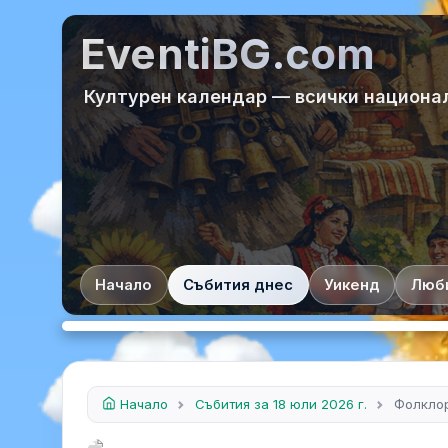
EventiBG.com
Културен календар — всички национа
Начало
Събития днес
Уикенд
Люб
Начало
Събития за 18 юли 2026 г.
Фолклор