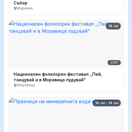
Събор
Маринка
18 Jul
117
Национален фолклорен фестивал ,,Пей,
танцувай и в Моравица лудувай"
Моравица
18 Jul – 19 Jul