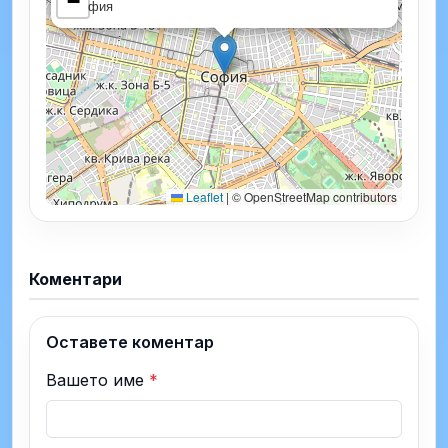
−
София
Leaflet
|
© OpenStreetMap contributors
Коментари
Оставете коментар
Вашето име
*