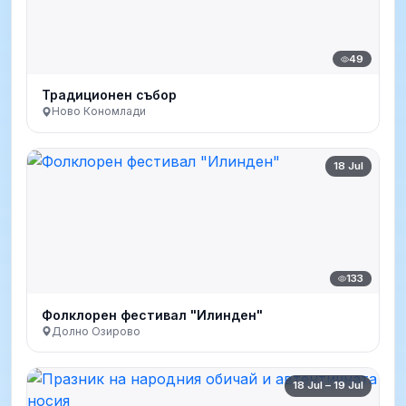
49
Традиционен събор
Ново Кономлади
18 Jul
133
Фолклорен фестивал "Илинден"
Долно Озирово
18 Jul – 19 Jul