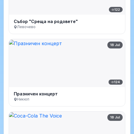
122
Събор "Среща на родовете"
Левочево
18 Jul
124
Празничен концерт
Никюп
18 Jul