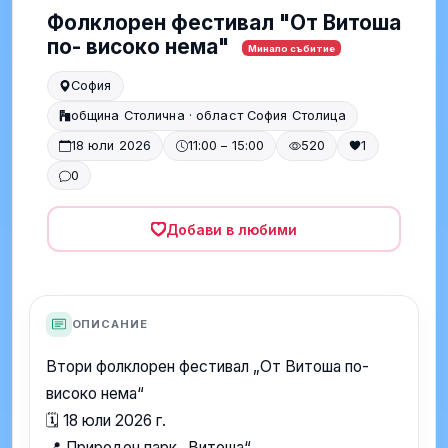
Фолклорен фестивал "От Витоша
по- високо нема"
Минало събитие
София
община Столична · област София Столица
18 юли 2026
11:00 – 15:00
520
1
0
Добави в любими
ОПИСАНИЕ
Втори фолклорен фестивал „От Витоша по-
високо нема“
🗓 18 юли 2026 г.
📍 Природен парк „Витоша“