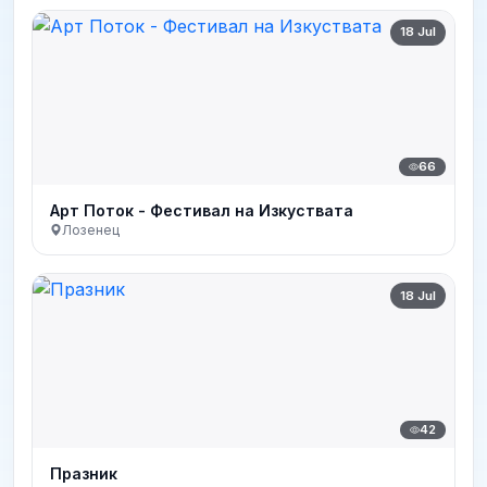
18 Jul
66
Арт Поток - Фестивал на Изкуствата
Лозенец
18 Jul
42
Празник