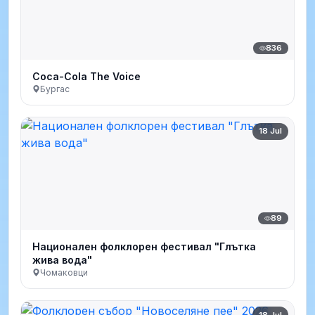
836
Coca-Cola The Voice
Бургас
18 Jul
89
Национален фолклорен фестивал "Глътка
жива вода"
Чомаковци
18 Jul