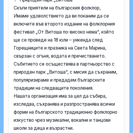
Скъпи приятели на българския фолклор,
Имаме удоволствието да ви поканим да се
включите във второто издание на фолклорния
фестивал „От Витоша по-високо нема“, който
ще се проведе на 18 юли – уикенда след
Горещниците и празника на Света Марина,
свързан с огъня, водата и пречистването.
Събитието се осъществява в партньорство с
природен парк „Витоша“, с мисия да съхраним,
популяризираме и предадем българските
традиции на следващите поколения.
Нашата организация има за цел да събира,
изследва, съхранява и разпространява всички
форми на българското традиционно фолклорно
изкуство чрез музикални, вокални и танцови
школи за деца и възрастни.