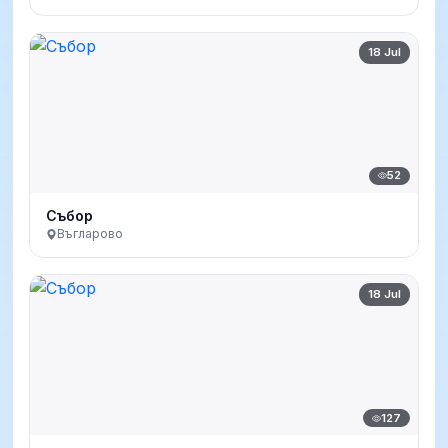
18 Jul
52
Събор
Въгларово
18 Jul
127