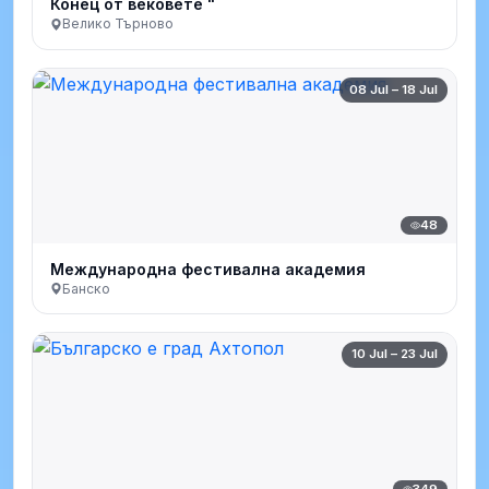
Конец от вековете "
Велико Търново
08 Jul – 18 Jul
48
Международна фестивална академия
Банско
10 Jul – 23 Jul