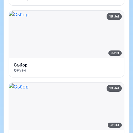
18 Jul
118
Събор
Руен
18 Jul
103