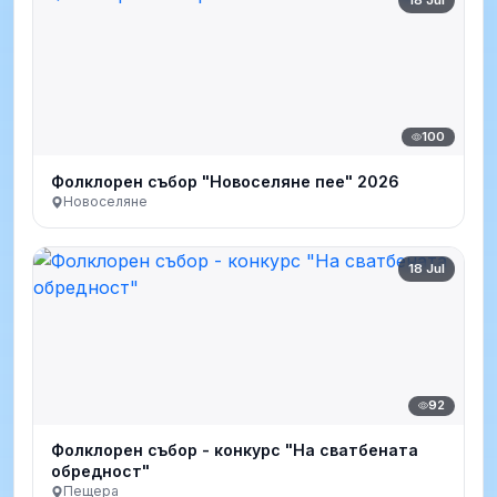
100
Фолклорен събор "Новоселяне пее" 2026
Новоселяне
18 Jul
92
Фолклорен събор - конкурс "На сватбената
обредност"
Пещера