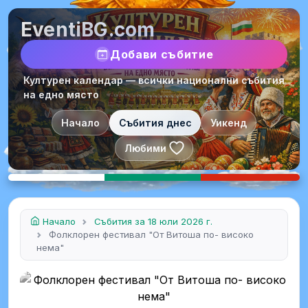
EventiBG.com
Добави събитие
Културен календар — всички национални събития
на едно място
Начало
Събития днес
Уикенд
Любими
Начало
Събития за 18 юли 2026 г.
Фолклорен фестивал "От Витоша по- високо
нема"