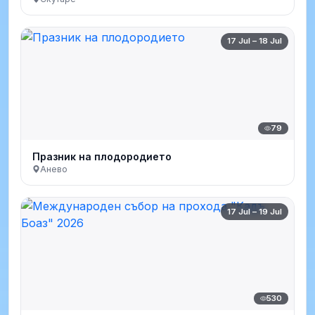
17 Jul – 18 Jul
79
Празник на плодородието
Анево
17 Jul – 19 Jul
530