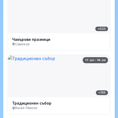
523
Чакърови празници
Самоков
17 Jul – 18 Jul
155
Традиционен събор
Васил Левски