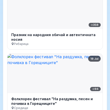
358
Празник на народния обичай и автентичната
носия
Рибарица
18 Jul
94
Фолклорен фестивал "На раздумка, песен и
почивка в Горещниците"
Средище