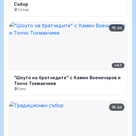
Събор
Селци
18 Jul
57
"Шоуто на братчедите" с Камен Военичаров и
Тончо Токмакчиев
Бяла
18 Jul