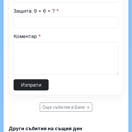
Защита: 9 + 6 = ?
*
Коментар
*
Изпрати
Още събития в Бяла →
Други събития на същия ден