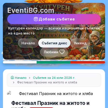
EventiBG.com
Добави събитие
Културен календар — всички национални събития
на едно място
Начало
Събития днес
Уикенд
Любими
Начало
Събития за 24 юли 2026 г.
Фестивал Празник на житото и хляба
Фестивал Празник на житото и