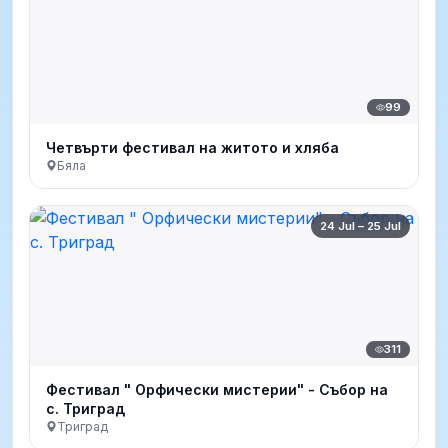
99
Четвърти фестивал на житото и хляба
Бяла
24 Jul – 25 Jul
311
Фестивал " Орфически мистерии" - Събор на
с. Триград
Триград