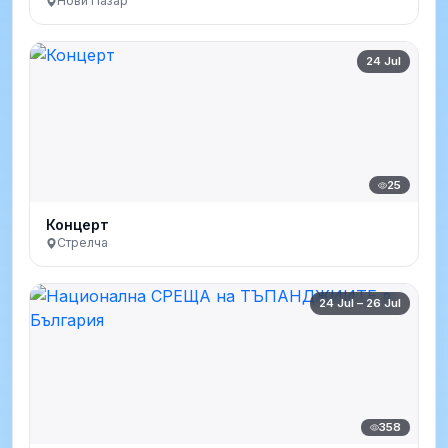
Нови Пазар
24 Jul
25
Концерт
Стрелча
24 Jul – 26 Jul
358