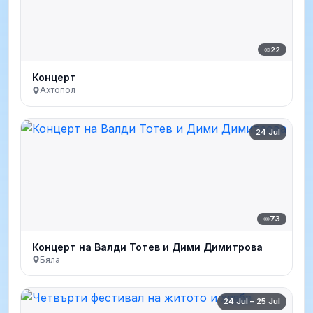
22
Концерт
Ахтопол
24 Jul
73
Концерт на Валди Тотев и Дими Димитрова
Бяла
24 Jul – 25 Jul