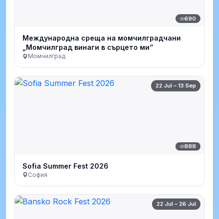
690
Международна среща на момчилградчани
„Момчилград винаги в сърцето ми“
Момчилград
22 Jul – 13 Sep
888
Sofia Summer Fest 2026
София
22 Jul – 26 Jul