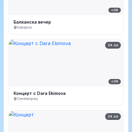
36
Балканска вечер
Каварна
24 Jul
39
Концерт с Dara Ekimova
Синеморец
24 Jul