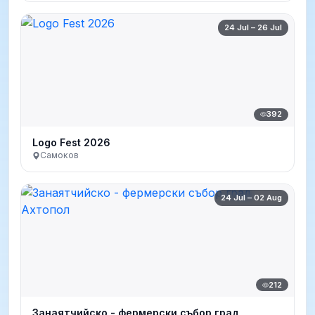
24 Jul – 26 Jul
392
Logo Fest 2026
Самоков
24 Jul – 02 Aug
212
Занаятчийско - фермерски събор град