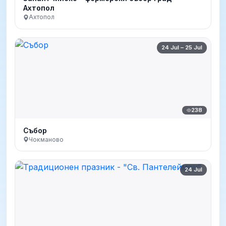
Ахтопол
Ахтопол
24 Jul – 25 Jul
238
Събор
Чокманово
24 Jul