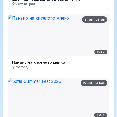
Момчилград
21 Jul – 23 Jul
350
Панаир на киселото мляко
Разград
22 Jul – 13 Sep
934