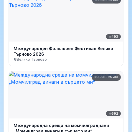
18 Jul – 25 Jul
493
Международен Фолклорен Фестивал Велико
Търново 2026
Велико Търново
20 Jul – 25 Jul
692
Международна среща на момчилградчани
„Момчилград винаги в сърцето ми“