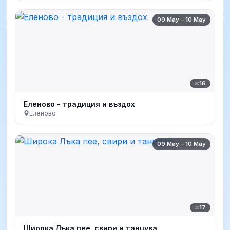
09 May – 10 May
16
Еленово - традиция и въздох
Еленово
09 May – 10 May
17
Широка Лъка пее, свири и танцува