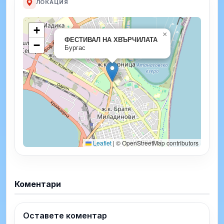
ЛОКАЦИЯ
+
×
ФЕСТИВАЛ НА ХВЪРЧИЛАТА
−
Бургас
Leaflet
|
© OpenStreetMap contributors
Коментари
Оставете коментар