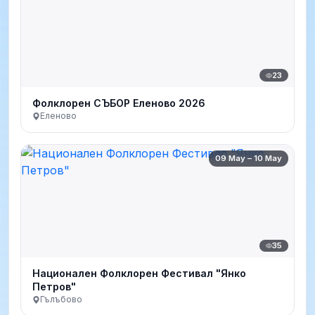
23
Фолклорен СЪБОР Еленово 2026
Еленово
09 May – 10 May
35
Национален Фолклорен Фестивал "Янко
Петров"
Гълъбово