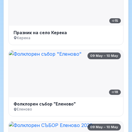
15
Празник на село Керека
Керека
09 May – 10 May
18
Фолклорен събор "Еленово"
Еленово
09 May – 10 May