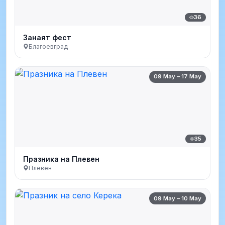
36
Занаят фест
Благоевград
09 May – 17 May
35
Празника на Плевен
Плевен
09 May – 10 May