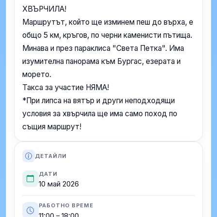
ХВЪРЧИЛА!
Маршрутът, който ще изминем пеш до върха, е
общо 5 км, кръгов, по черни каменисти пътища.
Минава и през параклиса "Света Петка". Има
изумителна панорама към Бургас, езерата и
морето.
Такса за участие НЯМА!
*При липса на вятър и други неподходящи
условия за хвърчила ще има само поход по
същия маршрут!
ДЕТАЙЛИ
ДАТИ
10 май 2026
РАБОТНО ВРЕМЕ
11:00 – 18:00