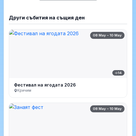
Други събития на същия ден
08 May – 10 May
14
Фестивал на ягодата 2026
Кричим
08 May – 10 May