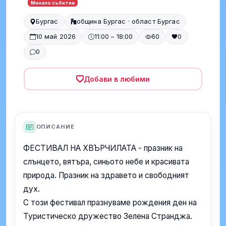
Минало събитие
Бургас
община Бургас · област Бургас
10 май 2026
11:00 – 18:00
60
0
0
Добави в любими
ОПИСАНИЕ
ФЕСТИВАЛ НА ХВЪРЧИЛАТА - празник на
слънцето, вятъра, синьото небе и красивата
природа. Празник на здравето и свободният
дух.
С този фестивал празнуваме рождения ден на
Туристическо дружество Зелена Странджа.