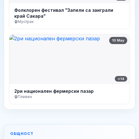
Фолклорен фестивал "Запели са заиграли
край Сакара"
Мустрак
10 May
14
2ри национален фермерски пазар
Плевен
ОБЩНОСТ