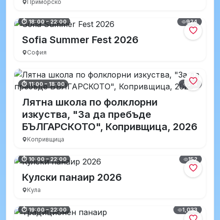
Приморско
924
⏱ 18:00 – 22:00
Sofia Summer Fest 2026
София
214
⏱ 11:00 – 18:00
Лятна школа по фолклорни
изкуства, "За да пребъде
БЪЛГАРСКОТО", Копривщица, 2026
Копривщица
152
⏱ 10:00 – 22:00
Кулски панаир 2026
Кула
1,033
⏱ 19:00 – 22:00