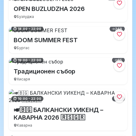
OPEN BUZLUDZHA 2026
Бузлуджа
248
⏱ 18:00 – 22:00
BOOM SUMMER FEST
Бургас
65
⏱ 19:00 – 22:00
Традиционен събор
Хисаря
28
⏱ 10:00 – 22:00
🎺🇧🇬 БАЛКАНСКИ УИКЕНД –
КАВАРНА 2026 🇷🇸🇬🇷
Каварна