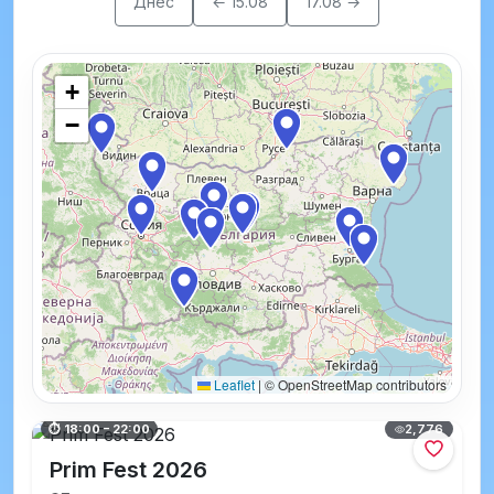
Днес
← 15.08
17.08 →
+
−
Leaflet
|
© OpenStreetMap contributors
2,776
⏱ 18:00 – 22:00
Prim Fest 2026