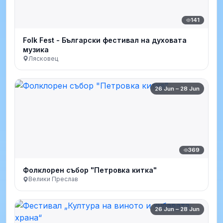
141
Folk Fest - Български фестивал на духовата
музика
Лясковец
26 Jun – 28 Jun
369
Фолклорен събор "Петровка китка"
Велики Преслав
26 Jun – 28 Jun