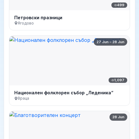
499
Петровски празници
Ягодово
27 Jun – 28 Jun
1,097
Национален фолклорен събор „Леденика“
Враца
28 Jun