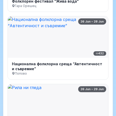
Фолклорен фестивал "Жива вода"
Гара Орешец
26 Jun – 28 Jun
432
Национална фолклорна среща “Автентичност
и съвремие”
Попово
26 Jun – 29 Jun