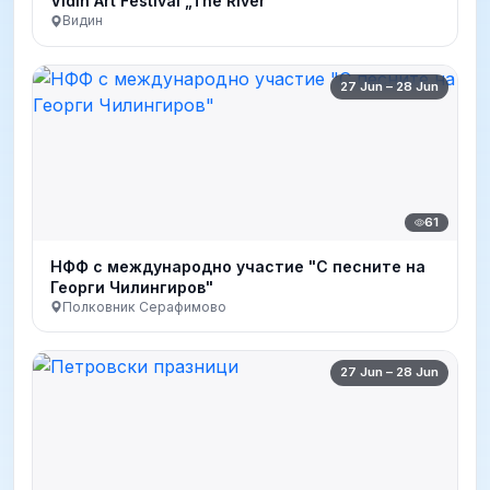
Vidin Art Festival „The River“
Видин
27 Jun – 28 Jun
61
НФФ с международно участие "С песните на
Георги Чилингиров"
Полковник Серафимово
27 Jun – 28 Jun