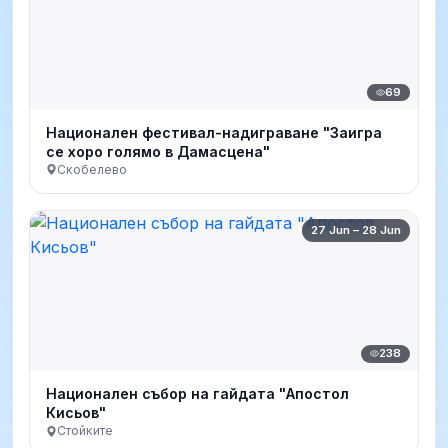
69
Национален фестивал-надиграване "Заигра
се хоро голямо в Дамасцена"
Скобелево
27 Jun – 28 Jun
238
Национален събор на гайдата "Апостол
Кисьов"
Стойките