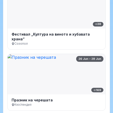
38
Фестивал „Култура на виното и хубавата
храна“
Созопол
26 Jun – 28 Jun
169
Празник на черешата
Кюстендил