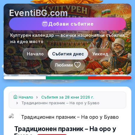
EventiBG.com
Добави събитие
Културен календар — всички национални събития
на едно място
Начало
Събития днес
Уикенд
Любими
Начало
Събития за 28 юни 2026 г.
Традиционен празник – На оро у Буаво
Традиционен празник – На оро у