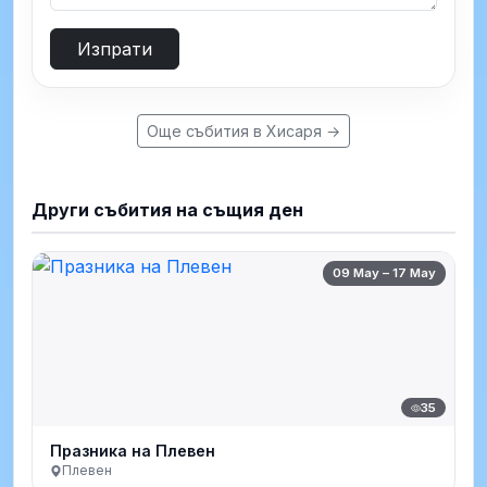
Изпрати
Още събития в Хисаря →
Други събития на същия ден
09 May – 17 May
35
Празника на Плевен
Плевен