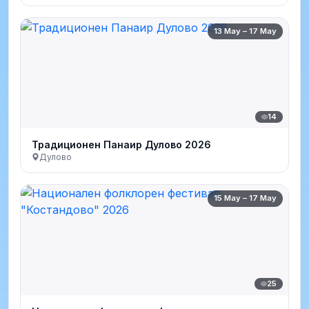
13 May – 17 May
14
Традиционен Панаир Дулово 2026
Дулово
15 May – 17 May
25