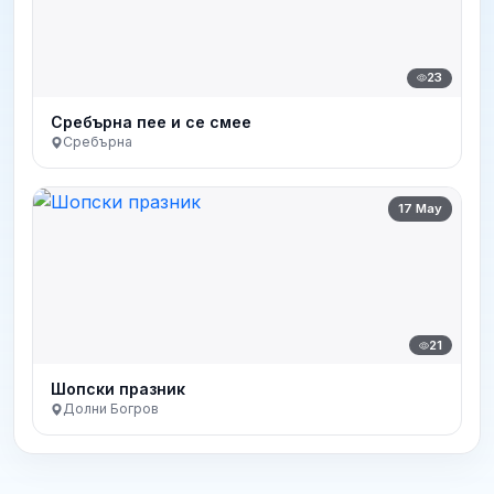
23
Сребърна пее и се смее
Сребърна
17 May
21
Шопски празник
Долни Богров