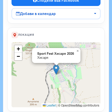
Сподели във Facebook
Добави в календар
ЛОКАЦИЯ
+
×
Sport Fest Хисаря 2026
−
Хисаря
Leaflet
|
© OpenStreetMap contributors