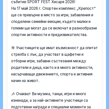
събитие SPORT FEST Хисаря 2026!
На 17 май 2026 г. Спортен комплекс „Крепост“
ще се превърне в място за игри, забавления и
споделени семейни емоции, където малки и
големи ще могат да се включат в разнообразни
спортни активности и предизвикателства.
🎯 Участниците ще имат възможност да опитат
стрелба с лък, да участват в щафетни и
отборни игри, забавни състезания между
родители и деца, както и в много активности,
насърчаващи движението, спорта и активния
начин на живот.
🎶 Очакват Ви музика, танци, игри и много
изненади, а за най-активните участници са
подготвени награди и специални моменти за