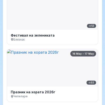
12
Фестивал на зелениката
Близнак
16 May – 17 May
32
Празник на хората 2026г
Чепеларе