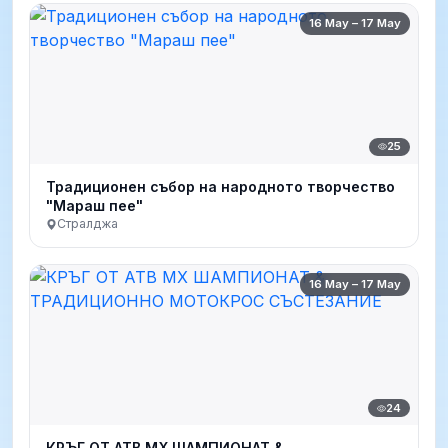
16 May – 17 May
25
Традиционен събор на народното творчество
"Мараш пее"
Стралджа
16 May – 17 May
24
КРЪГ ОТ АТВ МХ ШАМПИОНАТ &