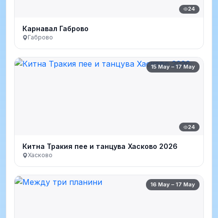
24
Карнавал Габрово
Габрово
15 May – 17 May
24
Китна Тракия пее и танцува Хасково 2026
Хасково
16 May – 17 May