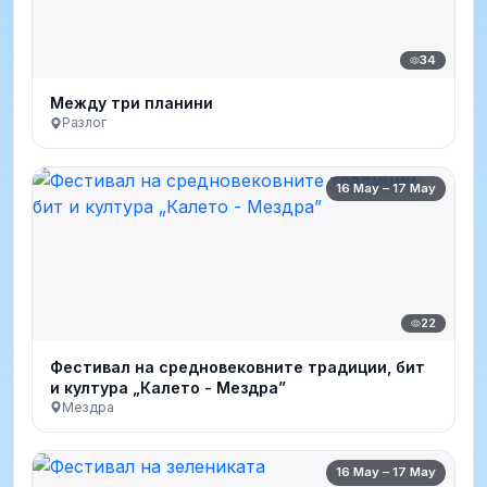
34
Между три планини
Разлог
16 May – 17 May
22
Фестивал на средновековните традиции, бит
и култура „Калето - Мездра”
Мездра
16 May – 17 May