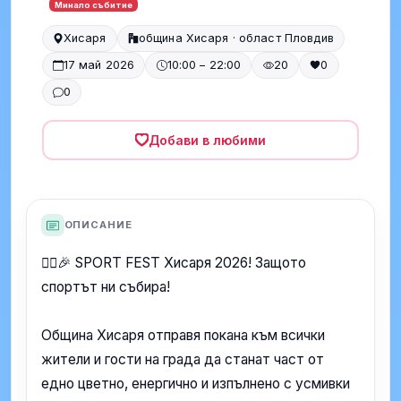
Минало събитие
Хисаря
община Хисаря · област Пловдив
17 май 2026
10:00 – 22:00
20
0
0
Добави в любими
ОПИСАНИЕ
🏃‍♂️🎉 SPORT FEST Хисаря 2026! Защото
спортът ни събира!
Община Хисаря отправя покана към всички
жители и гости на града да станат част от
едно цветно, енергично и изпълнено с усмивки