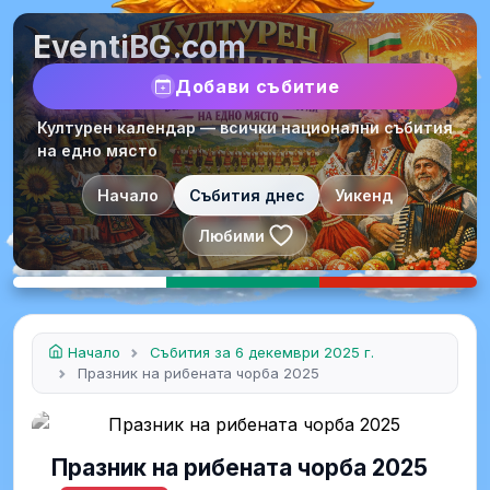
EventiBG.com
Добави събитие
Културен календар — всички национални събития
на едно място
Начало
Събития днес
Уикенд
Любими
Начало
Събития за 6 декември 2025 г.
Празник на рибената чорба 2025
Празник на рибената чорба 2025