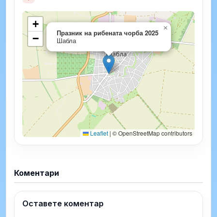
+
×
Празник на рибената чорба 2025
−
Шабла
Leaflet
|
© OpenStreetMap contributors
Коментари
Оставете коментар