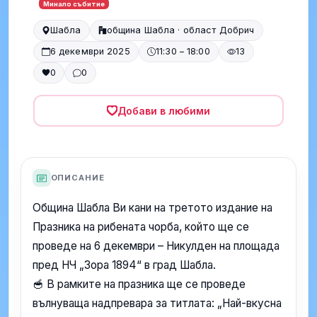
Минало събитие
Шабла
община Шабла · област Добрич
6 декември 2025
11:30 – 18:00
13
0
0
Добави в любими
ОПИСАНИЕ
Община Шабла Ви кани на третото издание на
Празника на рибената чорба, който ще се
проведе на 6 декември – Никулден на площада
пред НЧ „Зора 1894“ в град Шабла.
🥣 В рамките на празника ще се проведе
вълнуваща надпревара за титлата: „Най-вкусна