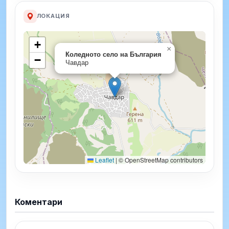
ЛОКАЦИЯ
+
×
Коледното село на България
−
Чавдар
Leaflet
|
© OpenStreetMap contributors
Коментари