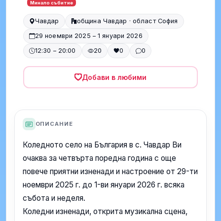
Минало събитие
Чавдар
община Чавдар · област София
29 ноември 2025 – 1 януари 2026
12:30 – 20:00
20
0
0
Добави в любими
ОПИСАНИЕ
Коледното село на България в с. Чавдар Ви
очаква за четвърта поредна година с още
повече приятни изненади и настроение от 29-ти
ноември 2025 г. до 1-ви януари 2026 г. всяка
събота и неделя.
Коледни изненади, открита музикална сцена,