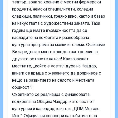
театър, зона за хранене с местни фермерски
продукти, немски специалитети, коледни
сладкиши, палачинки, греяно вино, както и базар
на изкуствата с художествени занаяти. Тази
година ще имате възможността да се
насладите на по-богата и разнообразна
културна програма за малки и големи. Очакваме
Ви заредени с много коледно настроение, а
другото оставете на нас! Както казват
местните, „който е усетил духа на Чавдар,
винаги се връща с желанието да допринесе с
нещо за развитието на селото и местната
общност“!
Събитието се реализира с финансовата
подкрепа на Община Чавдар, като част от
културния й календар, както и „ДПМ Металс
Инк.”. Официални спонсори на събитието са