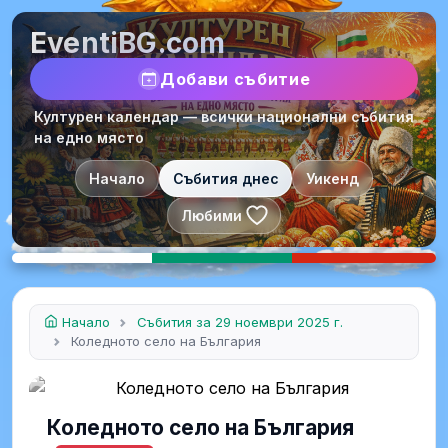
EventiBG.com
Добави събитие
Културен календар — всички национални събития
на едно място
Начало
Събития днес
Уикенд
Любими
Начало
Събития за 29 ноември 2025 г.
Коледното село на България
Коледното село на България