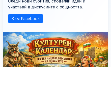
Следи нови събития, споделяй идеи и
участвай в дискусиите с общността.
Към Facebook