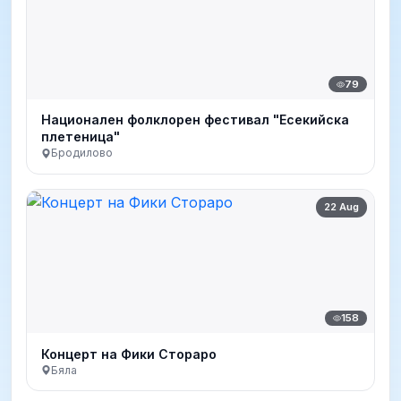
79
Национален фолклорен фестивал "Есекийска
плетеница"
Бродилово
22 Aug
158
Концерт на Фики Стораро
Бяла