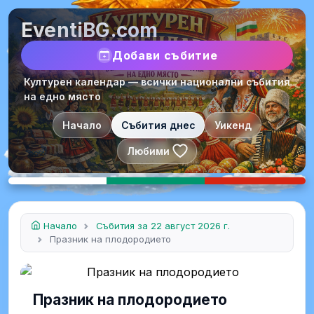
EventiBG.com
Добави събитие
Културен календар — всички национални събития
на едно място
Начало
Събития днес
Уикенд
Любими
Начало
Събития за 22 август 2026 г.
Празник на плодородието
Празник на плодородието