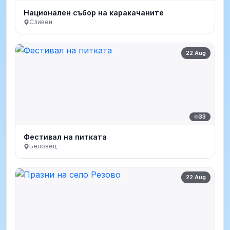
Национален събор на каракачаните
Сливен
22 Aug
33
Фестивал на питката
Беловец
22 Aug