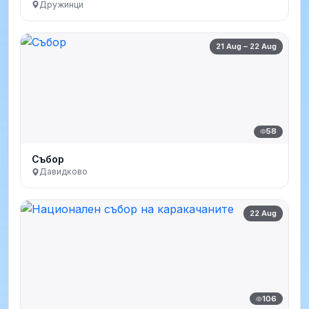
Дружинци
21 Aug – 22 Aug
58
Събор
Давидково
22 Aug
106