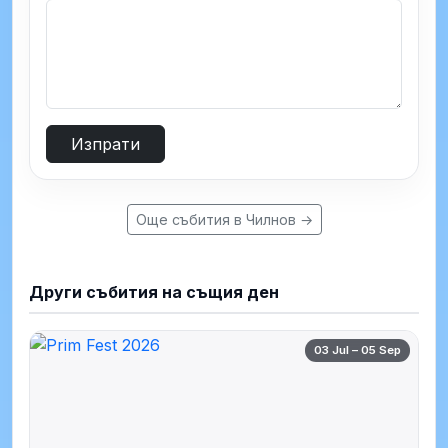
Изпрати
Още събития в Чилнов →
Други събития на същия ден
03 Jul – 05 Sep