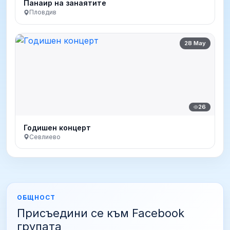
Панаир на занаятите
Пловдив
28 May
26
Годишен концерт
Севлиево
ОБЩНОСТ
Присъедини се към Facebook
групата