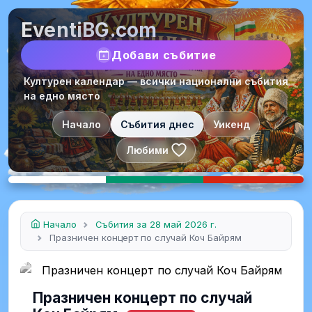
EventiBG.com
Добави събитие
Културен календар — всички национални събития
на едно място
Начало
Събития днес
Уикенд
Любими
Начало
Събития за 28 май 2026 г.
Празничен концерт по случай Коч Байрям
Празничен концерт по случай