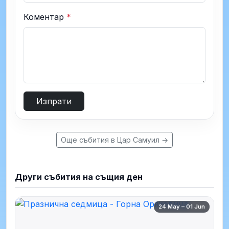
Коментар
*
Изпрати
Още събития в Цар Самуил →
Други събития на същия ден
24 May – 01 Jun