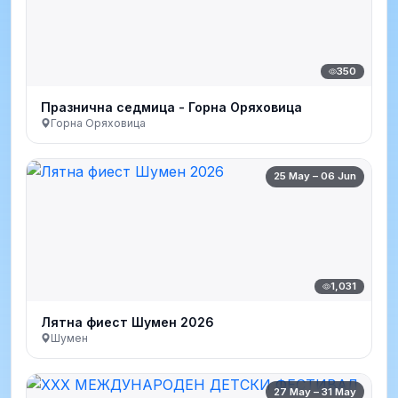
350
Празнична седмица - Горна Оряховица
Горна Оряховица
25 May – 06 Jun
1,031
Лятна фиест Шумен 2026
Шумен
27 May – 31 May