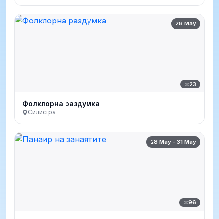
28 May
23
Фолклорна раздумка
Силистра
28 May – 31 May
96