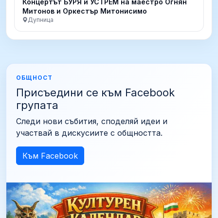
Концертът БУРЯ и УСТРЕМ на маестро Огнян
Митонов и Оркестър Митонисимо
Дупница
ОБЩНОСТ
Присъедини се към Facebook
групата
Следи нови събития, споделяй идеи и
участвай в дискусиите с общността.
Към Facebook