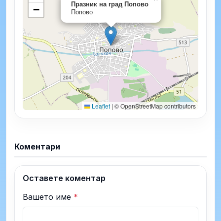
Празник на град Попово
−
Попово
Leaflet
|
© OpenStreetMap contributors
Коментари
Оставете коментар
Вашето име
*