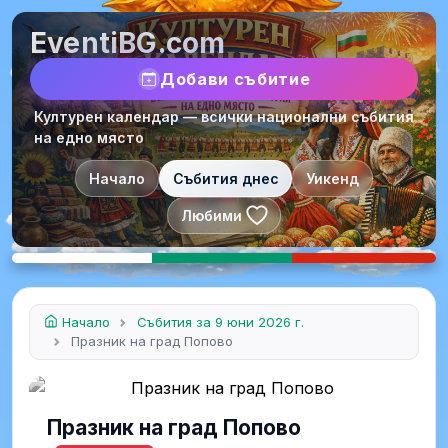
EventiBG.com
Добави събитие
Културен календар — всички национални събития
на едно място
Начало
Събития днес
Уикенд
Любими
Начало
Събития за 9 юни 2026 г.
Празник на град Попово
Празник на град Попово