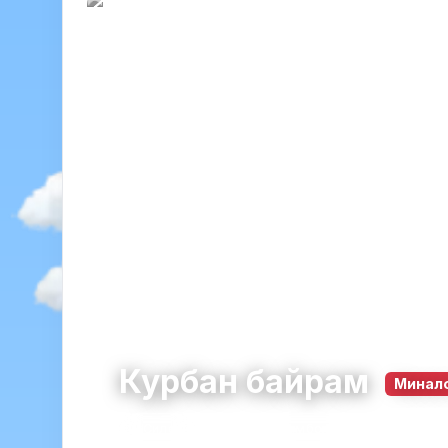
Курбан байрам
Минал
Силен
община Стамболово · област Хас