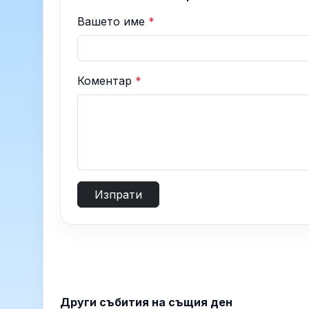
Вашето име
*
Коментар
*
Изпрати
Други събития на същия ден