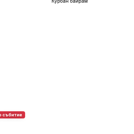
о събитие
ково
27 май 2026
18:00 – 22:00
224
0
0