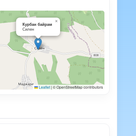
×
Курбан байрам
Силен
Leaflet
|
© OpenStreetMap contributors