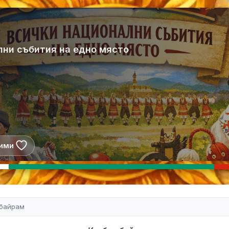
лни събития на едно място
ими
 байрам