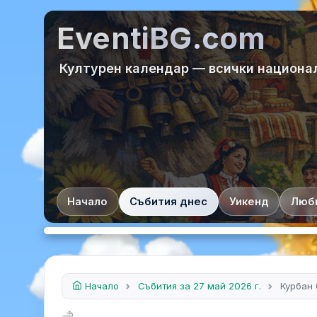
EventiBG.com
Културен календар — всички национа
Начало
Събития днес
Уикенд
Люб
Начало
Събития за 27 май 2026 г.
Курбан