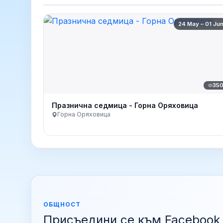
24 May – 01 Ju
35
Празнична седмица - Горна Оряховица
Горна Оряховица
ОБЩНОСТ
Присъедини се към Facebook