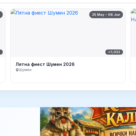
n
25 May – 06 Jun
0
1,032
Лятна фиест Шумен 2026
Шумен