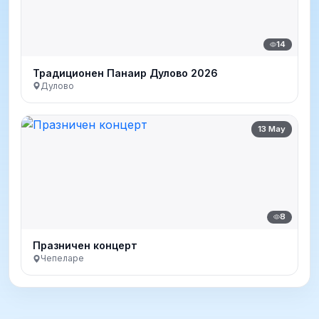
14
Традиционен Панаир Дулово 2026
Дулово
13 May
8
Празничен концерт
Чепеларе