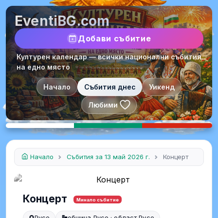
EventiBG.com
Добави събитие
Културен календар — всички национални събития
на едно място
Начало
Събития днес
Уикенд
Любими
Начало
Събития за 13 май 2026 г.
Концерт
Концерт
Минало събитие
Русе
община Русе · област Русе