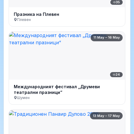
35
Празника на Плевен
Плевен
11 May – 16 May
24
Международният фестивал „Друмеви
театрални празници“
Шумен
13 May – 17 May