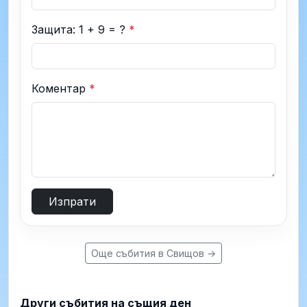
Защита: 1 + 9 = ?
*
Коментар
*
Изпрати
Още събития в Свищов →
Други събития на същия ден