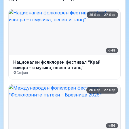
25 Sep – 27 Sep
49
Национален фолклорен фестивал “Край
извора – с музика, песен и танц”
София
26 Sep – 27 Sep
56