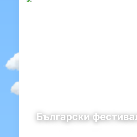
Български фестивал
Троян
община Троян · област Ловеч