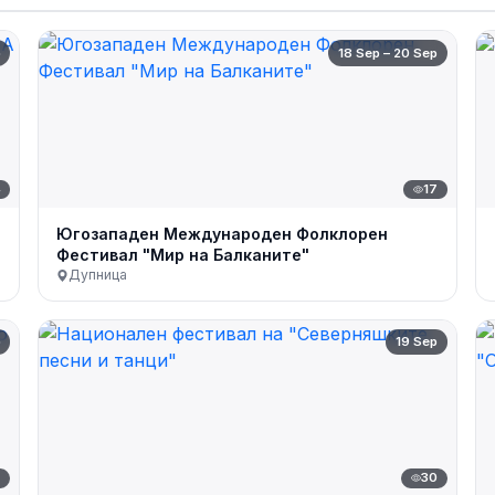
p
18 Sep – 20 Sep
4
17
Югозападeн Международен Фолклорен
Фестивал "Мир на Балканите"
Дупница
p
19 Sep
7
30