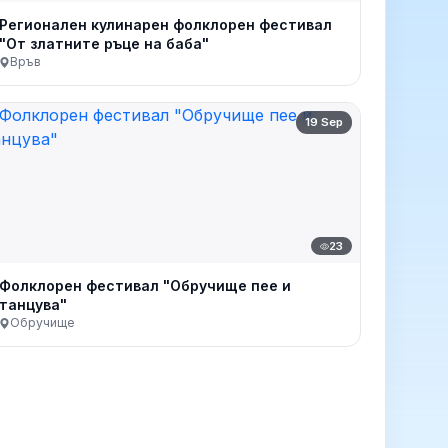
Регионален кулинарен фолклорен фестивал
"От златните ръце на баба"
Връв
19 Sep
23
Фолклорен фестивал "Обручище пее и
танцува"
Обручище