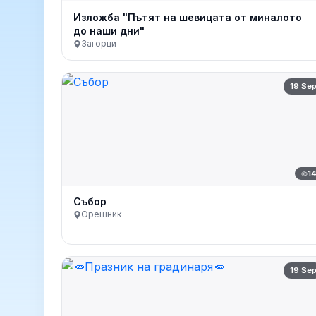
Изложба "Пътят на шевицата от миналото
до наши дни"
Загорци
19 Se
1
Събор
Орешник
19 Se