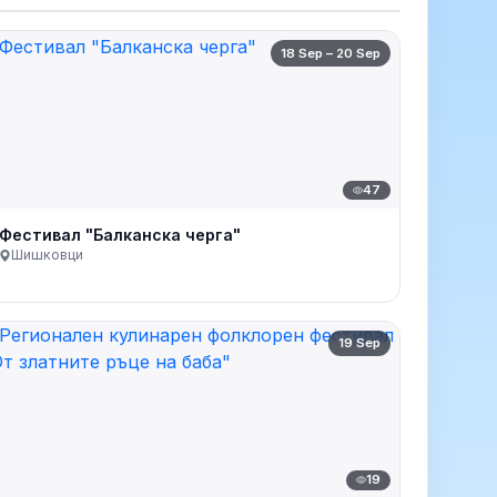
18 Sep – 20 Sep
47
Фестивал "Балканска черга"
Шишковци
19 Sep
19