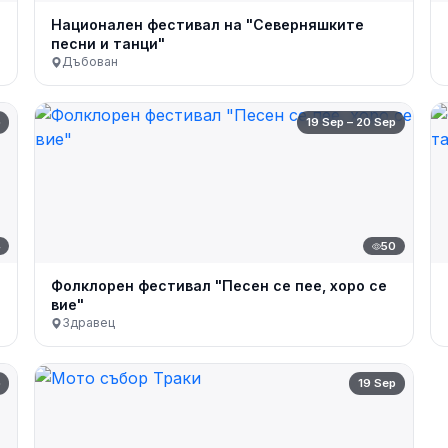
Национален фестивал на "Северняшките
песни и танци"
Дъбован
p
19 Sep – 20 Sep
4
50
Фолклорен фестивал "Песен се пее, хоро се
вие"
Здравец
p
19 Sep