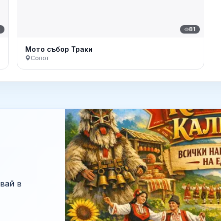
0
81
Мото събор Траки
Сопот
вай в