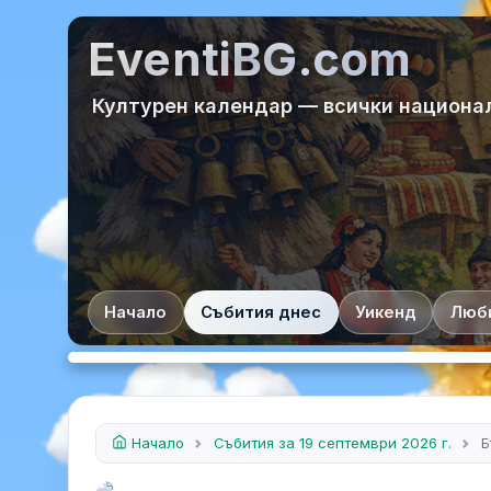
EventiBG.com
Културен календар — всички национа
Начало
Събития днес
Уикенд
Люб
Начало
Събития за 19 септември 2026 г.
Б