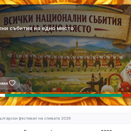
лни събития на едно място
ими
ългарски фестивал на сливата 2026