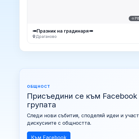
7
🥕Празник на градинаря🥕
Драганово
ОБЩНОСТ
Присъедини се към Facebook
групата
Следи нови събития, споделяй идеи и участ
дискусиите с общността.
Към Facebook