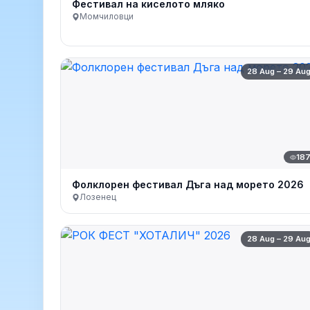
Фестивал на киселото мляко
Момчиловци
28 Aug – 29 Au
18
Фолклорен фестивал Дъга над морето 2026
Лозенец
28 Aug – 29 Au