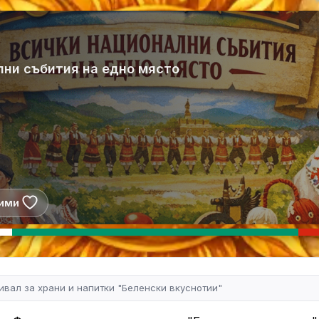
лни събития на едно място
ими
ивал за храни и напитки "Беленски вкуснотии"