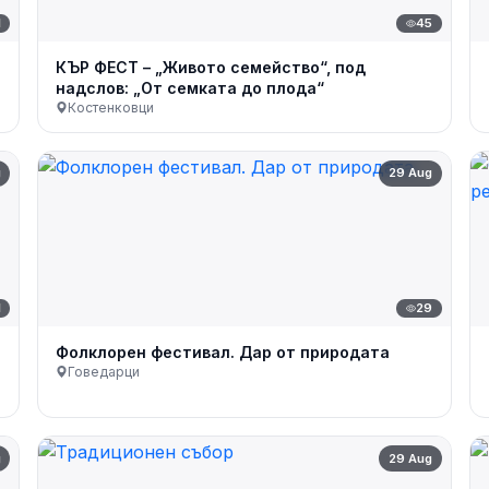
1
45
КЪР ФЕСТ – „Живото семейство“, под
надслов: „От семката до плода“
Костенковци
g
29 Aug
1
29
Фолклорен фестивал. Дар от природата
Говедарци
g
29 Aug