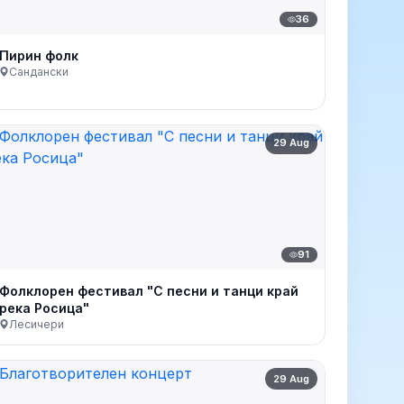
36
Пирин фолк
Сандански
29 Aug
91
Фолклорен фестивал "С песни и танци край
река Росица"
Лесичери
29 Aug