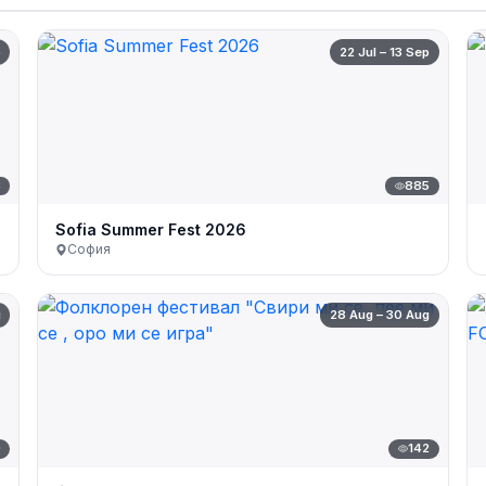
p
22 Jul – 13 Sep
3
885
Sofia Summer Fest 2026
София
g
28 Aug – 30 Aug
0
142