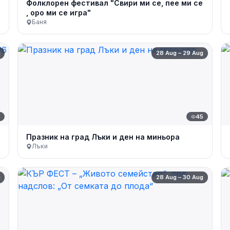
Фолклорен фестивал "Свири ми се, пее ми се
, оро ми се игра"
Баня
g
28 Aug – 29 Aug
7
45
Празник на град Лъки и ден на миньора
Лъки
g
28 Aug – 30 Aug