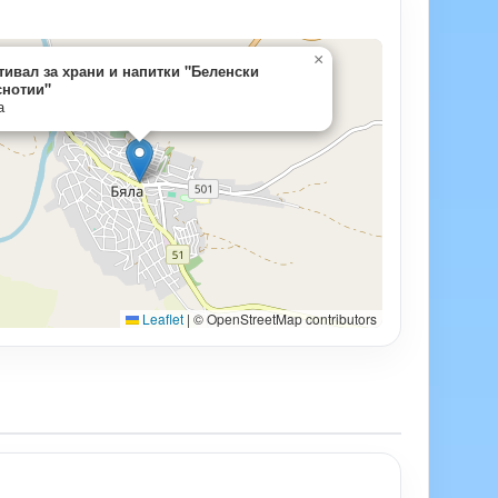
×
тивал за храни и напитки "Беленски
снотии"
а
Leaflet
|
© OpenStreetMap contributors