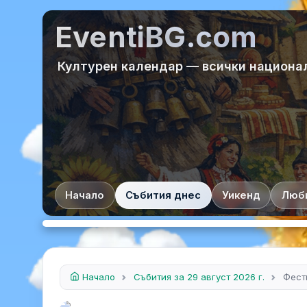
EventiBG.com
Културен календар — всички национа
Начало
Събития днес
Уикенд
Люб
Начало
Събития за 29 август 2026 г.
Фест