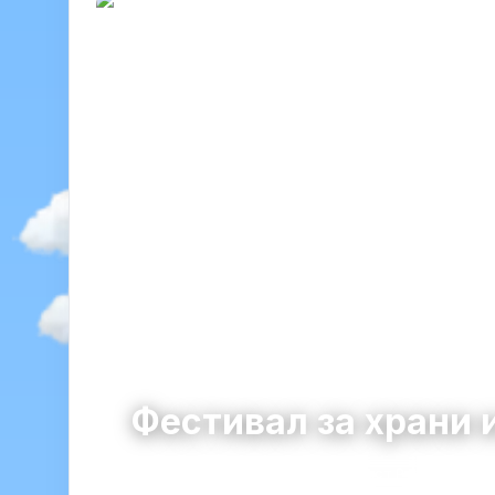
Фестивал за храни 
Бяла
община Бяла · област Русе
29 