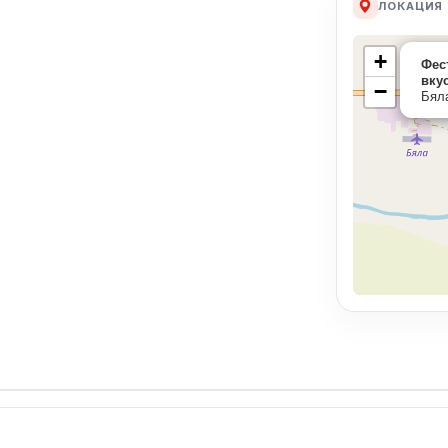
ЛОКАЦИЯ
+
Фес
вку
−
Бял