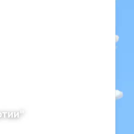
отии"