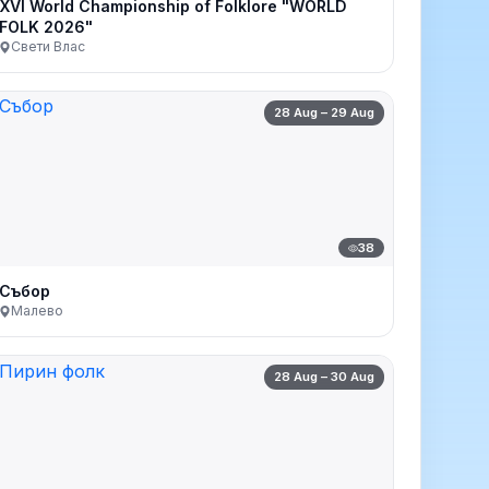
XVI World Championship of Folklore "WORLD
FOLK 2026"
Свети Влас
28 Aug – 29 Aug
38
Събор
Малево
28 Aug – 30 Aug