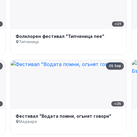
4
21
Фолклорен фестивал "Типченица пее"
Типченица
p
05 Sep
4
25
Фестивал "Водата помни, огънят говори"
Маджаре