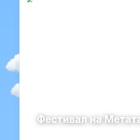
Фестивал на Метат
Свобода
община Добрич-Селска · облас