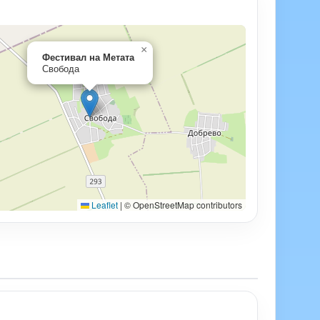
×
Фестивал на Метата
Свобода
Leaflet
|
© OpenStreetMap contributors