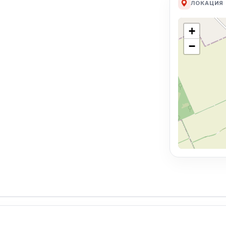
ЛОКАЦИЯ
+
−