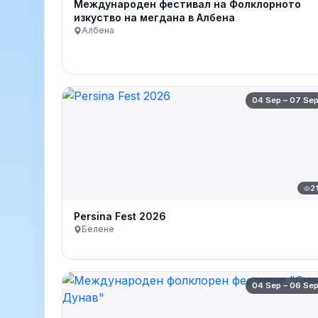
Международен фестивал на Фолклорното
изкуство на мегдана в Албена
Албена
04 Sep – 07 Se
2
Persina Fest 2026
Белене
04 Sep – 06 Se