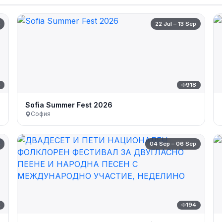
p
22 Jul – 13 Sep
6
918
Sofia Summer Fest 2026
София
p
04 Sep – 06 Sep
2
194