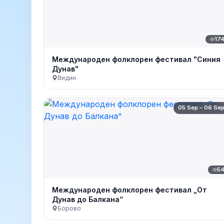
17
Международен фолклорен фестивал "Синия
Дунав"
Видин
05 Sep – 06 Se
5
Международен фолклорен фестивал „От
Дунав до Балкана“
Борово