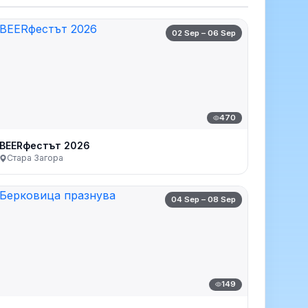
02 Sep – 06 Sep
470
BEERфестът 2026
Стара Загора
04 Sep – 08 Sep
149