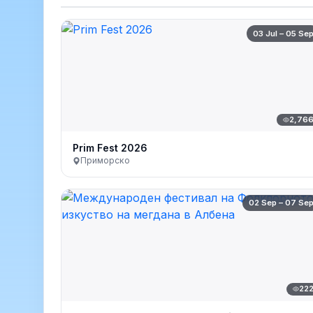
03 Jul – 05 Se
2,76
Prim Fest 2026
Приморско
02 Sep – 07 Se
22