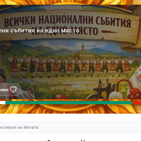
лни събития на едно място
ими
естивал на Метата