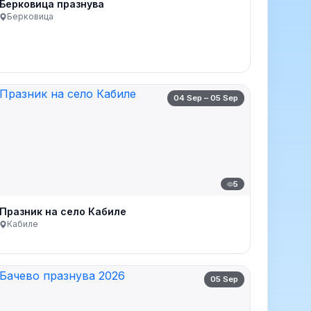
Берковица празнува
Берковица
04 Sep – 05 Sep
5
Празник на село Кабиле
Кабиле
05 Sep