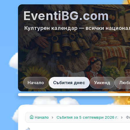
EventiBG.com
Културен календар — всички национа
Начало
Събития днес
Уикенд
Люб
Начало
Събития за 5 септември 2026 г.
Ф