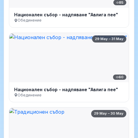
85
Национален събор - надпяване "Авлига пее"
Обединение
29 May – 31 May
60
Национален събор - надпяване "Авлига пее"
Обединение
29 May – 30 May