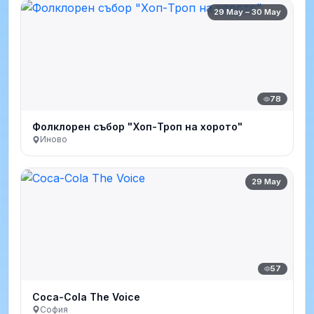
29 May – 30 May
78
Фолклорен събор "Хоп-Троп на хорото"
Иново
29 May
57
Coca-Cola The Voice
София