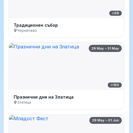
58
Традиционен събор
Черничево
29 May – 31 May
150
Празнични дни на Златица
Златица
29 May – 01 Jun