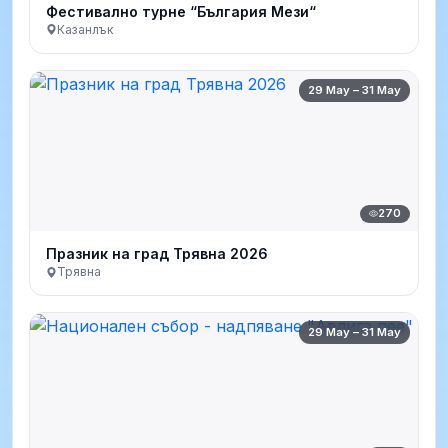
Фестивално турне “България Мези“
Казанлък
29 May – 31 May
270
Празник на град Трявна 2026
Трявна
29 May – 31 May