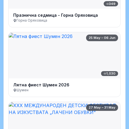
349
Празнична седмица - Горна Оряховица
Горна Оряховица
25 May – 06 Jun
1,030
Лятна фиест Шумен 2026
Шумен
27 May – 31 May