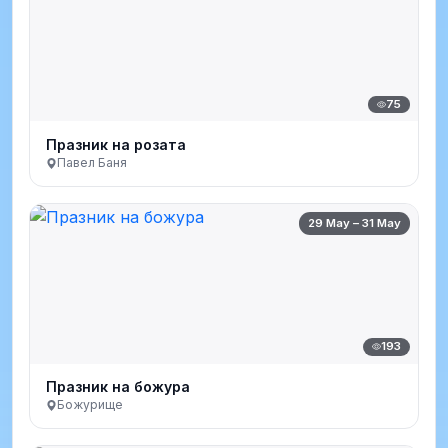
75
Празник на розата
Павел Баня
29 May – 31 May
193
Празник на божура
Божурище