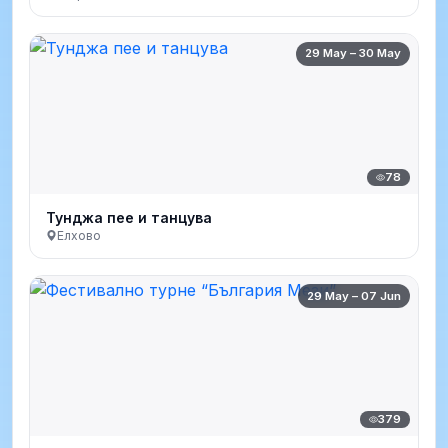
29 May – 30 May
78
Тунджа пее и танцува
Елхово
29 May – 07 Jun
379