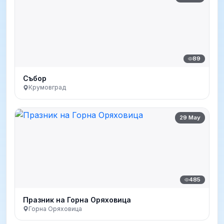
89
Събор
Крумовград
29 May
485
Празник на Горна Оряховица
Горна Оряховица