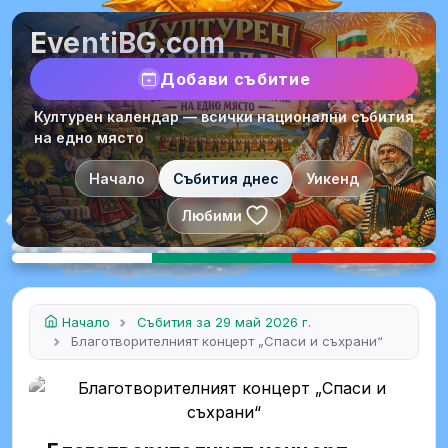
EventiBG.com
Добави събитие
Културен календар — всички национални събития
на едно място
Начало
Събития днес
Уикенд
Любими
Начало
Събития за 29 май 2026 г.
Благотворителният концерт „Спаси и съхрани“