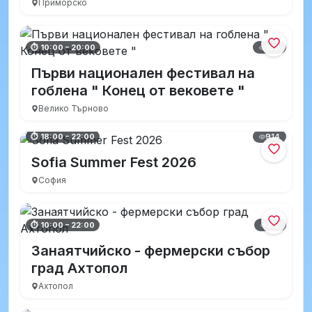
Приморско
198
⏱ 10:00 – 20:00
Първи национален фестивал на
гоблена " Конец от вековете "
Велико Търново
914
⏱ 18:00 – 22:00
Sofia Summer Fest 2026
София
212
⏱ 10:00 – 22:00
Занаятчийско - фермерски събор
град Ахтопол
Ахтопол