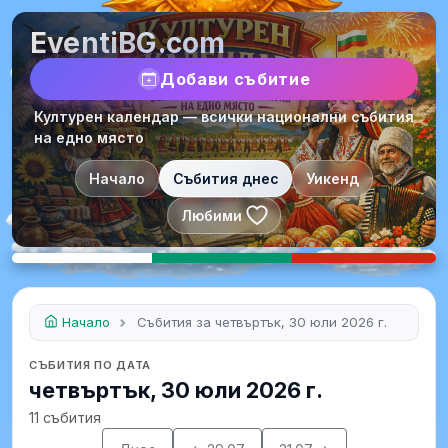
EventiBG.com
Добави събитие
Културен календар — всички национални събития
на едно място
Начало
Събития днес
Уикенд
Любими
Начало
Събития за четвъртък, 30 юли 2026 г.
СЪБИТИЯ ПО ДАТА
четвъртък, 30 юли 2026 г.
11 събития