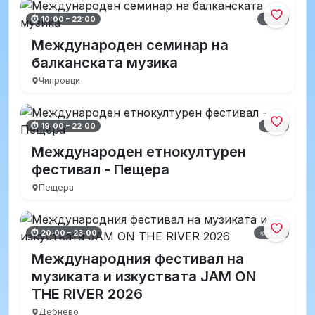
114
⏱ 10:00 – 22:00
Международен семинар на
балканската музика
Чипровци
68
⏱ 19:00 – 22:00
Международен етнокултурен
фестивал - Пещера
Пещера
584
⏱ 20:00 – 23:00
Международния фестивал на
музиката и изкуствата JAM ON
THE RIVER 2026
Дебнево