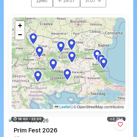
Днес
← 29.07
31.07 →
+
−
Leaflet
|
© OpenStreetMap contributors
2,754
⏱ 18:00 – 22:00
Prim Fest 2026