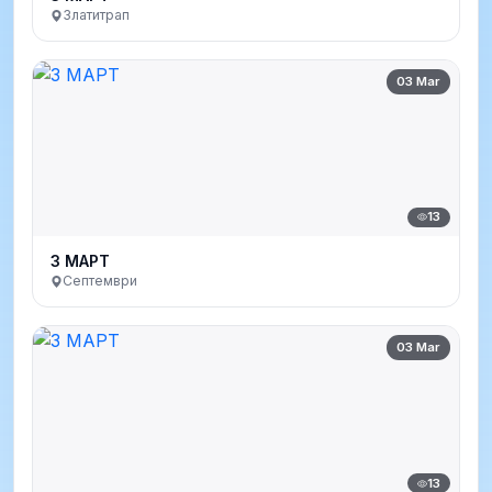
Златитрап
03 Mar
13
3 МАРТ
Септември
03 Mar
13