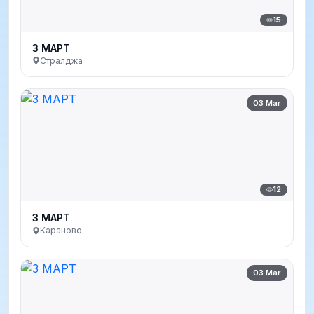
15
3 МАРТ
Стралджа
03 Mar
12
3 МАРТ
Караново
03 Mar