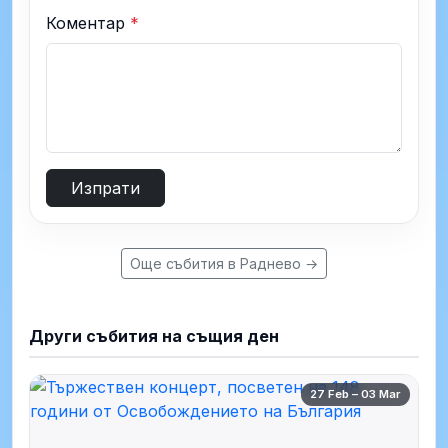
Коментар
*
Изпрати
Още събития в Раднево →
Други събития на същия ден
27 Feb – 03 Mar