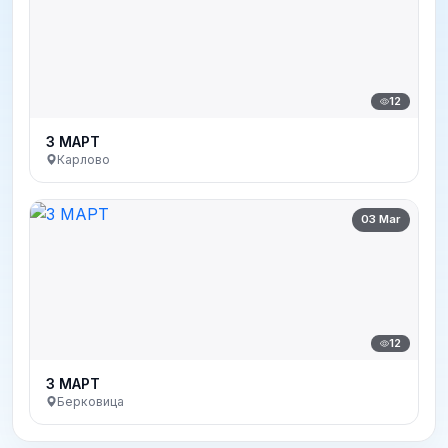
12
3 МАРТ
Карлово
03 Mar
12
3 МАРТ
Берковица