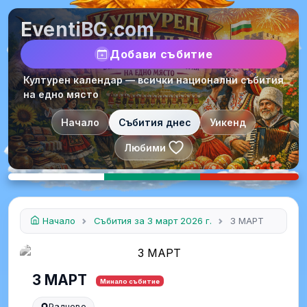
EventiBG.com
Добави събитие
Културен календар — всички национални събития
на едно място
Начало
Събития днес
Уикенд
Любими
Начало
Събития за 3 март 2026 г.
3 МАРТ
3 МАРТ
Минало събитие
Раднево