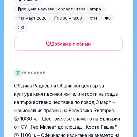
община Раднево · област Стара Загора
3 март 2026
10:30 – 18:00
14
0
0
Добави в любими
ОПИСАНИЕ
Община Раднево и Общински център за
култура канят всички жители и гости на града
на тържествено честване по повод 3 март –
Националния празник на Република България.
🕥 10:30 ч. – Шествие със знамето на България
от СУ „Гео Милев“ до площад „Коста Рашев“
🕚 11:00 ч. – Официално издигане на знамето на