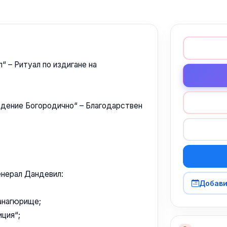
“ – Ритуал по издигане на
едение Богородично“ – Благодарствен
енерал Дандевил:
Добави
анагюрище;
иция“;