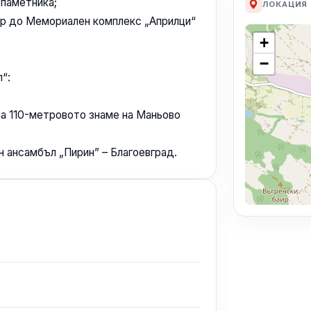
 паметника;
ЛОКАЦИЯ
ор до Мемориален комплекс „Априлци“
+
−
“:
на 110-метровото знаме на Маньово
 ансамбъл „Пирин” – Благоевград.