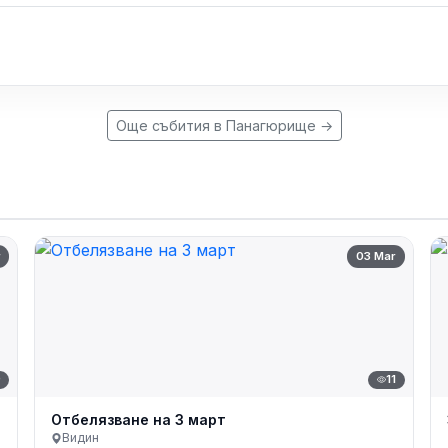
Още събития в Панагюрище →
r
03 Mar
9
11
Отбелязване на 3 март
Видин