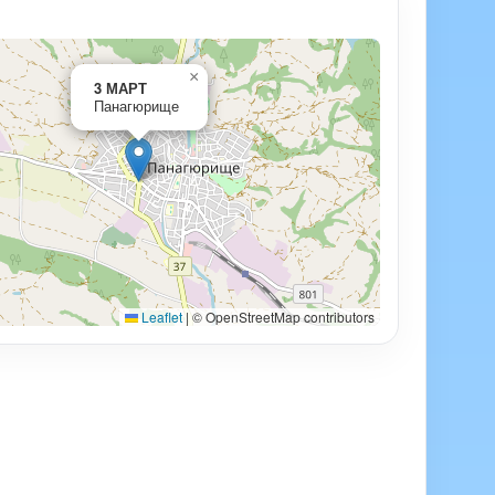
×
3 МАРТ
Панагюрище
Leaflet
|
© OpenStreetMap contributors