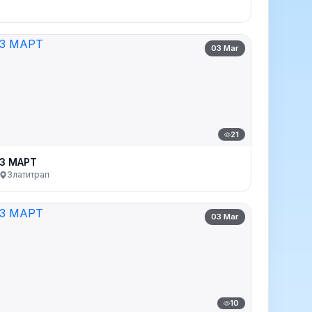
03 Mar
21
3 МАРТ
Златитрап
03 Mar
10