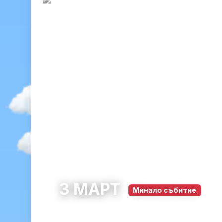
3 МАРТ
Минало събитие
Панагюрище
община Панагюрище · обла