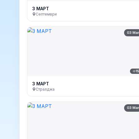
3 МАРТ
Септември
03 Ma
1
3 МАРТ
Стралджа
03 Ma