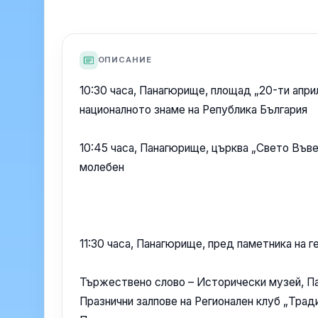
ОПИСАНИЕ
10:30 часа, Панагюрище, площад „20-ти април
националното знаме на Република България
10:45 часа, Панагюрище, църква „Свето Във
молебен
11:30 часа, Панагюрище, пред паметника на г
Тържествено слово – Исторически музей, П
Празнични залпове на Регионален клуб „Трад