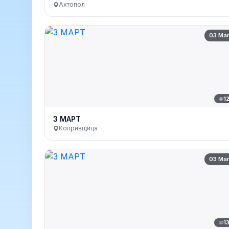
Ахтопол
03 Ma
1
3 МАРТ
Копривщица
03 Ma
1