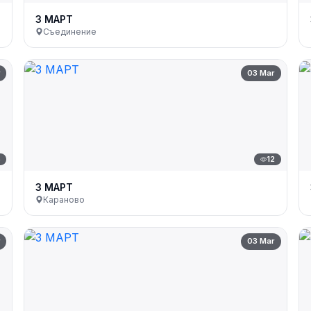
3 МАРТ
Съединение
r
03 Mar
5
12
3 МАРТ
Караново
r
03 Mar