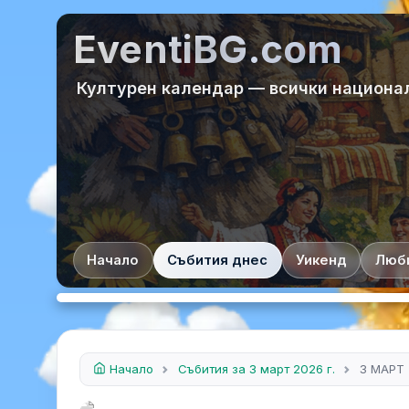
EventiBG.com
Културен календар — всички национа
Начало
Събития днес
Уикенд
Люб
Начало
Събития за 3 март 2026 г.
3 МАРТ