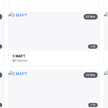
r
03 Mar
2
14
3 МАРТ
Раднево
r
03 Mar
3
13