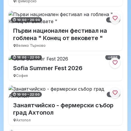
Приморско
198
⏱ 10:00 – 20:00
Първи национален фестивал на
гоблена " Конец от вековете "
Велико Търново
888
⏱ 18:00 – 22:00
Sofia Summer Fest 2026
София
212
⏱ 10:00 – 22:00
Занаятчийско - фермерски събор
град Ахтопол
Ахтопол