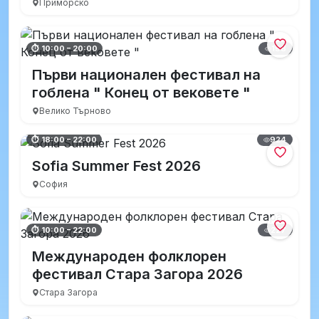
Приморско
198
⏱ 10:00 – 20:00
Първи национален фестивал на
гоблена " Конец от вековете "
Велико Търново
924
⏱ 18:00 – 22:00
Sofia Summer Fest 2026
София
227
⏱ 10:00 – 22:00
Международен фолклорен
фестивал Стара Загора 2026
Стара Загора