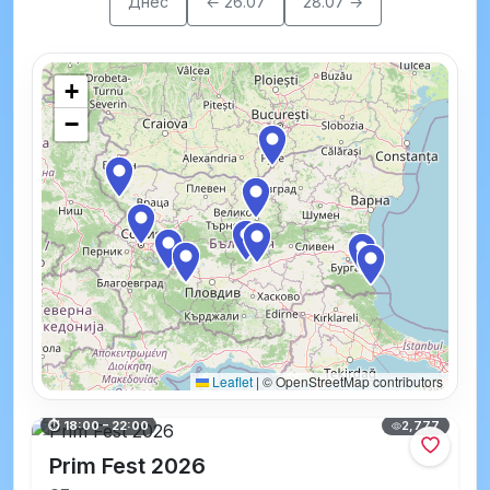
Днес
← 26.07
28.07 →
+
−
Leaflet
|
© OpenStreetMap contributors
2,777
⏱ 18:00 – 22:00
Prim Fest 2026