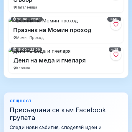
Паталеница
145
⏱ 20:00 – 22:00
Празник на Момин проход
Момин Проход
28
⏱ 18:00 – 22:00
Деня на меда и пчеларя
Казанка
ОБЩНОСТ
Присъедини се към Facebook
групата
Следи нови събития, споделяй идеи и