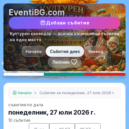
EventiBG.com
Добави събитие
Културен календар — всички национални събития
на едно място
Начало
Събития днес
Уикенд
Любими
Начало
Събития за понеделник, 27 юли 2026 г.
СЪБИТИЯ ПО ДАТА
понеделник, 27 юли 2026 г.
10 събития