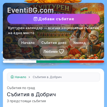
EventiBG.com
Добави събитие
Културен календар — всички национални събития
на едно място
Начало
Събития днес
Уикенд
Любими
Начало
Събития в Добрич
Събития по град
Събития в Добрич
3 предстоящи събития