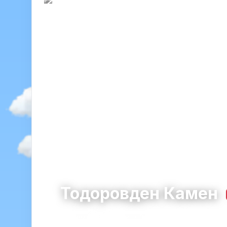
Тодоровден Камен
Камен
община Стражица · област Велик