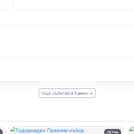
Още събития в Камен →
r
28 Feb