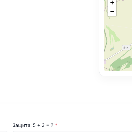
+
−
Защита: 5 + 3 = ?
*