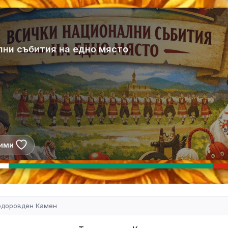
лни събития на едно място
ими
одоровден Камен