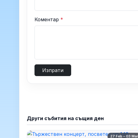
Коментар
*
Изпрати
Други събития на същия ден
27 Feb – 03 Ma