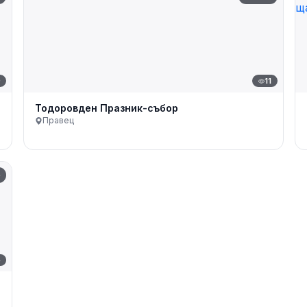
9
11
Тодоровден Празник-събор
Правец
b
4