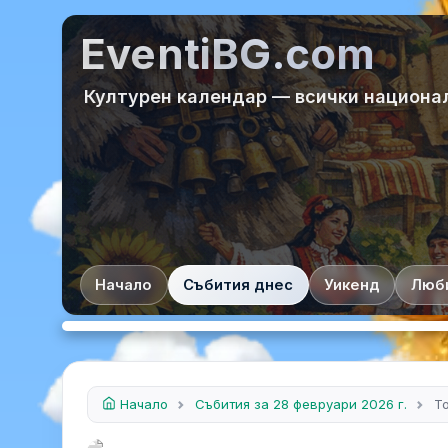
EventiBG.com
Културен календар — всички национа
Начало
Събития днес
Уикенд
Люб
Начало
Събития за 28 февруари 2026 г.
Т