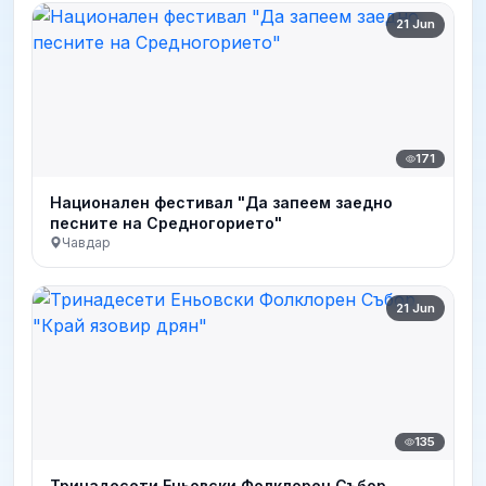
21 Jun
171
Национален фестивал "Да запеем заедно
песните на Средногорието"
Чавдар
21 Jun
135
Тринадесети Еньовски Фолклорен Събор