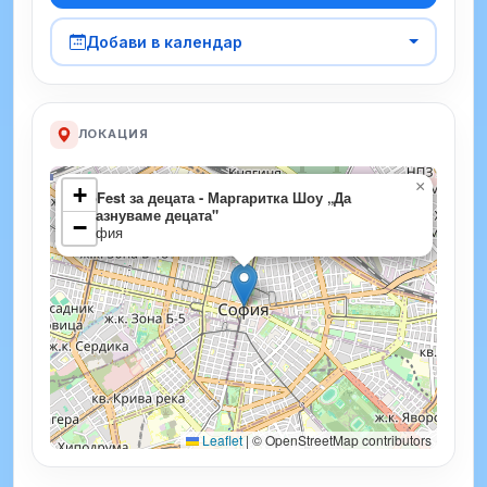
Добави в календар
ЛОКАЦИЯ
×
+
SoFest за децата - Маргаритка Шоу „Да
празнуваме децата"
−
София
Leaflet
|
© OpenStreetMap contributors