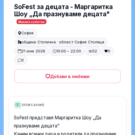
SoFest за децата - Маргаритка
Шоу „Да празнуваме децата"
Минало събитие
София
община Столична · област София Столица
21 юни 2026
10:00 – 22:00
52
0
0
Добави в любими
ОПИСАНИЕ
SoFest представя Маргаритка Шоу „Да
празнуваме децата"
Каним всички деца и родители да празнуваме