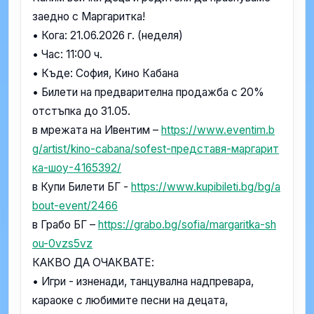
заедно с Маргаритка!
• Кога: 21.06.2026 г. (неделя)
• Час: 11:00 ч.
• Къде: София, Кино Кабана
• Билети на предварителна продажба с 20%
отстъпка дo 31.05.
в мрежата на Ивентим –
https://www.eventim.b
g/artist/kino-cabana/sofest-представя-маргарит
ка-шоу-4165392/
в Купи Билети БГ -
https://www.kupibileti.bg/bg/a
bout-event/2466
в Грабо БГ –
https://grabo.bg/sofia/margaritka-sh
ou-0vzs5vz
КАКВО ДА ОЧАКВАТЕ:
• Игри - изненади, танцувална надпревара,
караоке с любимите песни на децата,