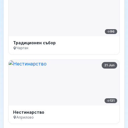
96
Традиционен събор
Чарган
21 Jun
131
Нестинарство
Априлово