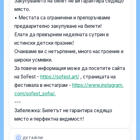
Закупуването на билет не ви гарантира седящо
място.
• Местата са ограничени и препоръчваме
предварително закупуване на билети!
Елате да превърнем неделната сутрин в
истински детски празник!
Очакваме ви с нетърпение, много настроение и
широки усмивки.
За повече информация може да посетите сайта
на SoFest -
https://sofest.art/
, страницата на
фестивала в инстаграм -
https://www.instagram.
com/sofest_sofia/.
---
Забележка: Билетът не гарантира седящо
място и перфектна видимост!
ДЕТАЙЛИ