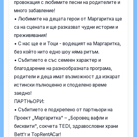
провокация с любимите песни на родителите и
много забавление!
• Любимите на децата герои от Маргаритка ще
са на сцената и ще разказват чудни истории и
преживявания!
• С нас ще е и Тоци - водещият на Маргаритка,
без който нито едно шоу няма ритъм.
• Събитието е със семеен характер и
благодарение на разнообразната програма,
родители и деца имат възможност да изкарат
истински пълноценно и споделено време
заедно!
ПАРТНьОРИ:
• Събитието е подкрепено от партньори на
Проект „Маргаритка" – „Боровец вафли и
бисквити", сокчета TEDI, здравословни храни
Bett'r и TopRentACar!