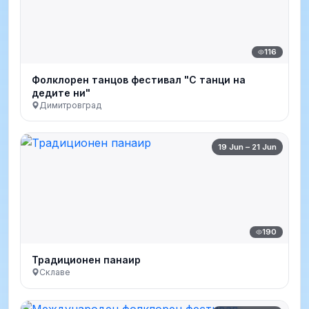
116
Фолклорен танцов фестивал "С танци на
дедите ни"
Димитровград
19 Jun – 21 Jun
190
Традиционен панаир
Склаве