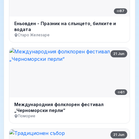
87
Еньовден - Празник на слънцето, билките и
водата
Старо Железаре
21 Jun
61
Международния фолклорен фестивал
„Черноморски перли“
Поморие
21 Jun