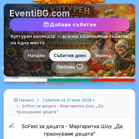
EventiBG.com
Добави събитие
Културен календар — всички национални събития
на едно място
Начало
Събития днес
Уикенд
Любими
Начало
Събития за 21 юни 2026 г.
SoFest за децата - Маргаритка Шоу „Да
празнуваме децата"