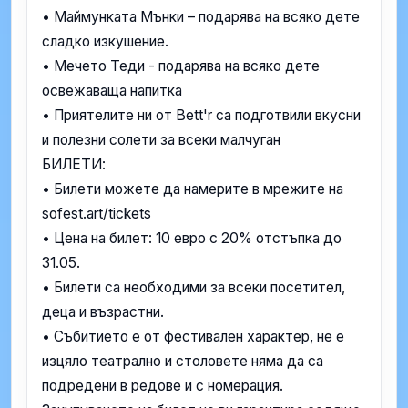
• Маймунката Мънки – подарява на всяко дете
сладко изкушение.
• Мечето Теди - подарява на всяко дете
освежаваща напитка
• Приятелите ни от Bett'r са подготвили вкусни
и полезни солети за всеки малчуган
БИЛЕТИ:
• Билети можете да намерите в мрежите на
sofest.art/tickets
• Цена на билет: 10 евро с 20% отстъпка до
31.05.
• Билети са необходими за всеки посетител,
деца и възрастни.
• Събитието е от фестивален характер, не е
изцяло театрално и столовете няма да са
подредени в редове и с номерация.