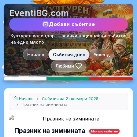
EventiBG.com
Добави събитие
Културен календар — всички национални събития
на едно място
Начало
Събития днес
Уикенд
Любими
Начало
Събития за 2 ноември 2025 г.
Празник на зимнината
Празник на зимнината
Минало събитие