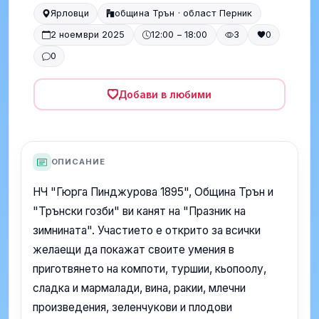
Ярловци
община Трън · област Перник
2 ноември 2025
12:00 – 18:00
3
0
0
Добави в любими
ОПИСАНИЕ
НЧ "Гюрга Пинджурова 1895", Община Трън и
"Трънски гозби" ви канят на "Празник на
зимнината". Участието е открито за всички
желаещи да покажат своите умения в
приготвянето на компоти, туршии, кьопоолу,
сладка и мармалади, вина, ракии, млечни
произведения, зеленчукови и плодови