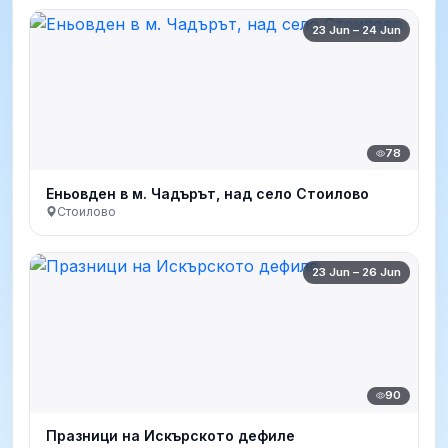
23 Jun – 24 Jun
78
Еньовден в м. Чадърът, над село Стоилово
Стоилово
23 Jun – 26 Jun
90
Празници на Искърското дефиле