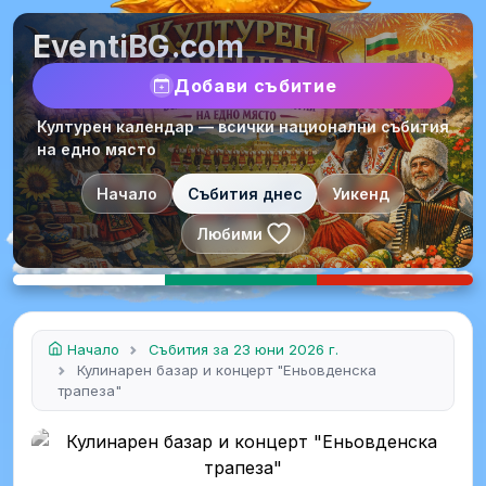
EventiBG.com
Добави събитие
Културен календар — всички национални събития
на едно място
Начало
Събития днес
Уикенд
Любими
Начало
Събития за 23 юни 2026 г.
Кулинарен базар и концерт "Еньовденска
трапеза"