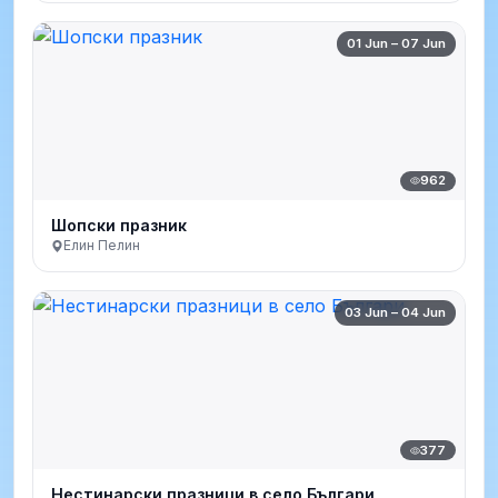
01 Jun – 07 Jun
962
Шопски празник
Елин Пелин
03 Jun – 04 Jun
377
Нестинарски празници в село Българи