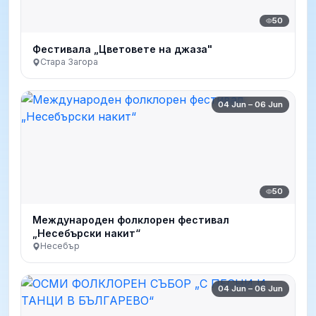
50
Фестивала „Цветовете на джаза"
Стара Загора
04 Jun – 06 Jun
50
Международен фолклорен фестивал
„Несебърски накит“
Несебър
04 Jun – 06 Jun