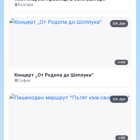
Българи
04 Jun
44
Концерт „От Родопа до Шоплука“
София
04 Jun
35