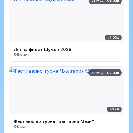
25 May – 06 Jun
1,032
Лятна фиест Шумен 2026
Шумен
29 May – 07 Jun
379
Фестивално турне “България Мези“
Казанлък