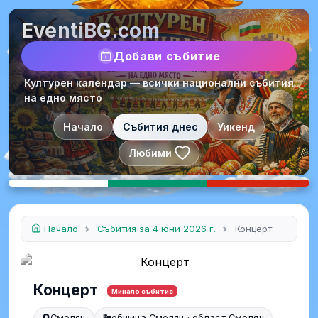
EventiBG.com
Добави събитие
Културен календар — всички национални събития
на едно място
Начало
Събития днес
Уикенд
Любими
Начало
Събития за 4 юни 2026 г.
Концерт
Концерт
Минало събитие
Смолян
община Смолян · област Смолян