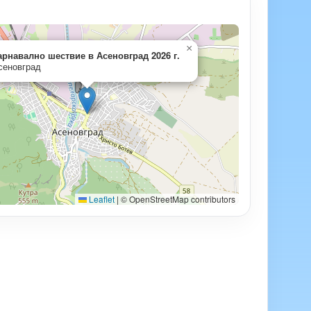
×
арнавално шествие в Асеновград 2026 г.
сеновград
Leaflet
|
© OpenStreetMap contributors