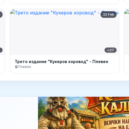
b
22 Feb
8
27
Трето издание "Кукеров хоровод" - Плевен
Плевен