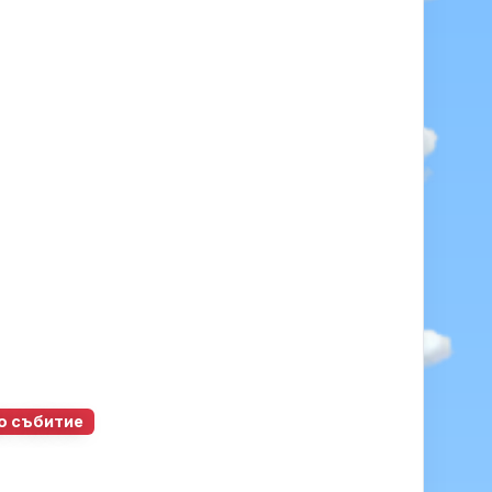
о събитие
0