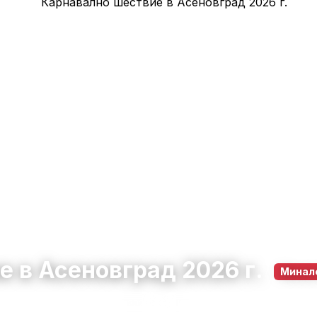
 в Асеновград 2026 г.
Минал
 Пловдив
22 февруари 2026
10:00 – 18:00
14
0