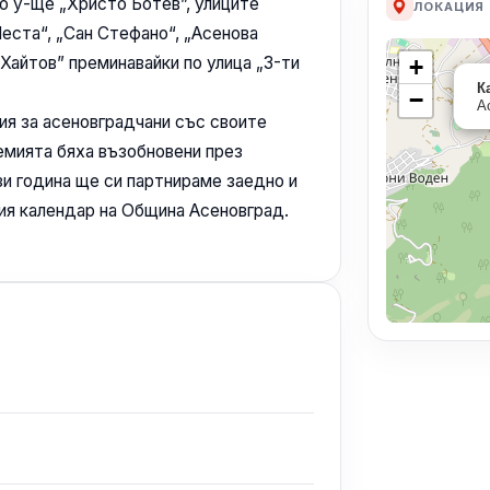
до у-ще „Христо Ботев”, улиците
ЛОКАЦИЯ
Места“, „Сан Стефано“, „Асенова
 Хайтов” преминавайки по улица „3-ти
+
К
−
А
ия за асеновградчани със своите
емията бяха възобновени през
зи година ще си партнираме заедно и
ия календар на Община Асеновград.