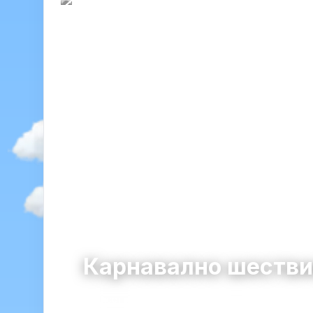
Карнавално шествие
Асеновград
община Асеновград · област