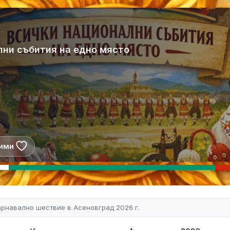
лни събития на едно място
ими
арнавално шествие в Асеновград 2026 г.