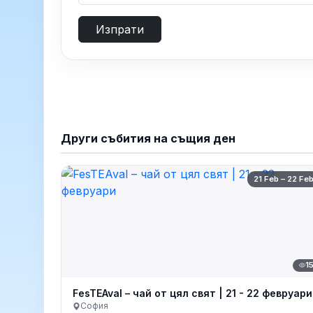
Изпрати
Други събития на същия ден
21 Feb – 22 Fe
1
FesTEAval – чай от цял свят | 21 - 22 февруари
София