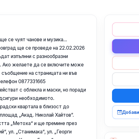
ще се чуят чанове и музика...
новград ще се проведе на 22.02.2026
ъдат изпълнни с разнообразни
ки. Ако желаете да се включите може
з съобщение на страницата ни във
 телефон 0877331665
тват с облекла и маски, но поради
одсигури необходимото.
радски квартала в близост до
Добави
а площад „Акад. Николай Хайтов”.
стта „Метоха“ и ще премине през
й“, ул. „Станимака“, ул. „Георги