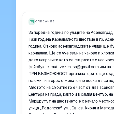
ОПИСАНИЕ
За поредна година по улиците на Асеновград 
Тази година Карнавалното шествие в гр. Асе
година. Отново асеновградските улици ще б
карнавали. Ще се чуе звън на чанове и хлоп
да го направите като се свържете с нас чре
фейсбук, e-mail: vezenitsa@gmail.com или на
ПРИ ВЪЗМОЖНОСТ организаторите ще съдейс
големия интерес е желателно всеки да си п
Мястото на събитието е част от два асеновг
центъра на града, както и в самия център, н
Маршрутът на шествието е с начало местно
улица „Родопска“, ул. „Св. св. Кирил и Методи