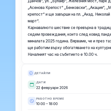
Данчов“, ул. „Булаир“, Железния мост, парк 
„Асенова Крепост“ „Бенковски“, „Акация“, „
крепост“ и ще завърши на пл. „Акад. Николай
март“.
Карнавалното шествие се превърна в традиц
седем провеждания, които след ковид панд
миналата 2025 година. Вярваме, че и през та
ще работим върху обогатяването на културн
Началният час на събитието е 10.00 ч.
ДЕТАЙЛИ
ДАТИ
22 февруари 2026
РАБОТНО ВРЕМЕ
10:00 – 18:00