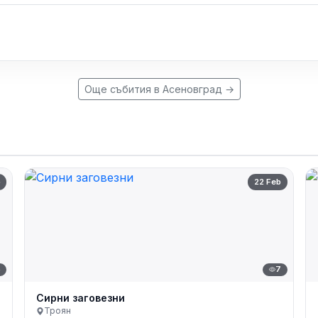
Още събития в Асеновград →
b
22 Feb
5
7
Сирни заговезни
Троян