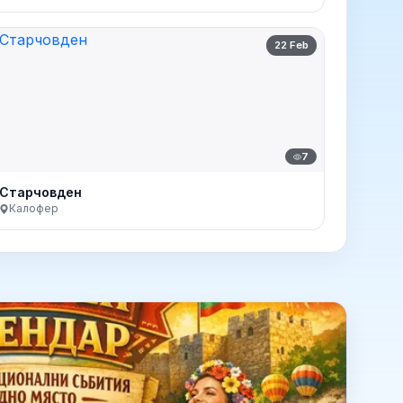
22 Feb
7
Старчовден
Калофер