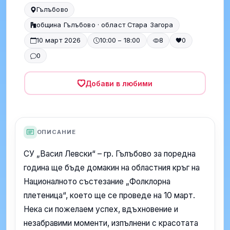
Гълъбово
община Гълъбово · област Стара Загора
10 март 2026
10:00 – 18:00
8
0
0
Добави в любими
ОПИСАНИЕ
СУ „Васил Левски“ – гр. Гълъбово за поредна
година ще бъде домакин на областния кръг на
Националното състезание „Фолклорна
плетеница“, което ще се проведе на 10 март.
Нека си пожелаем успех, вдъхновение и
незабравими моменти, изпълнени с красотата