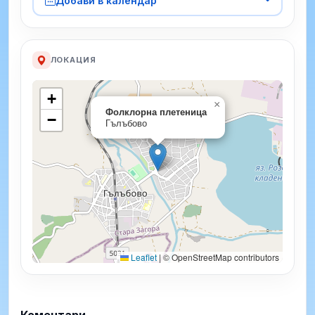
Добави в календар
ЛОКАЦИЯ
+
×
Фолклорна плетеница
−
Гълъбово
Leaflet
|
© OpenStreetMap contributors