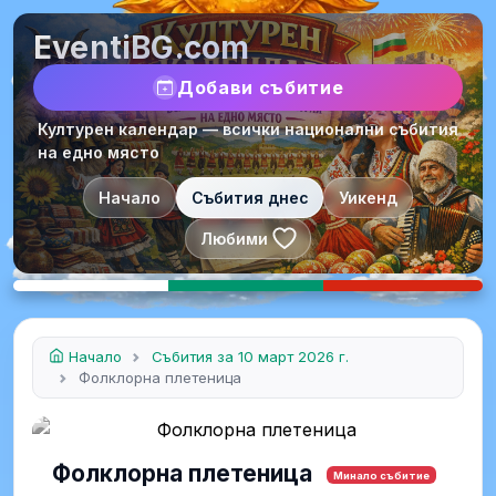
EventiBG.com
Добави събитие
Културен календар — всички национални събития
на едно място
Начало
Събития днес
Уикенд
Любими
Начало
Събития за 10 март 2026 г.
Фолклорна плетеница
Фолклорна плетеница
Минало събитие