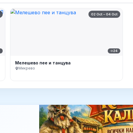
t
02 Oct – 04 Oct
9
24
Мелешево пее и танцува
Микрево