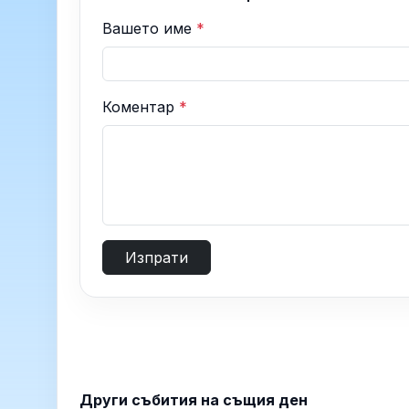
Вашето име
*
Коментар
*
Изпрати
Други събития на същия ден