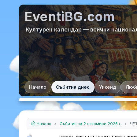
EventiBG.com
Културен календар — всички национа
Начало
Събития днес
Уикенд
Люб
Начало
Събития за 2 октомври 2026 г.
ЧЕ