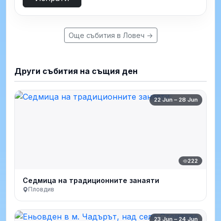
Още събития в Ловеч →
Други събития на същия ден
22 Jun – 28 Jun
222
Седмица на традиционните занаяти
Пловдив
23 Jun – 24 Jun