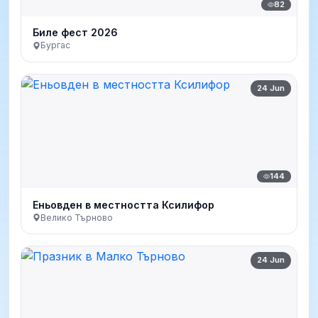
82
Биле фест 2026
Бургас
24 Jun
144
Еньовден в местността Ксилифор
Велико Търново
24 Jun