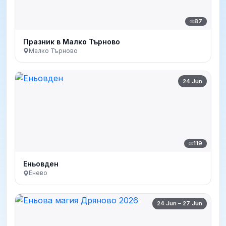
87
Празник в Малко Търново
Малко Търново
24 Jun
119
Еньовден
Енево
24 Jun – 27 Jun