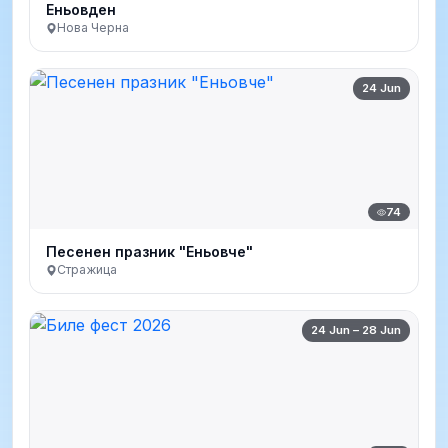
Еньовден
Нова Черна
24 Jun
74
Песенен празник "Еньовче"
Стражица
24 Jun – 28 Jun