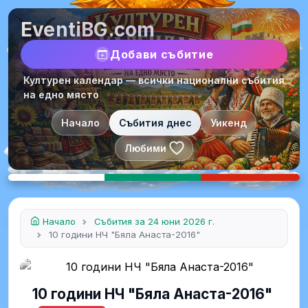
EventiBG.com
Добави събитие
Културен календар — всички национални събития
на едно място
Начало
Събития днес
Уикенд
Любими
Начало
Събития за 24 юни 2026 г.
10 години НЧ "Бяла Анаста-2016"
10 години НЧ "Бяла Анаста-2016"