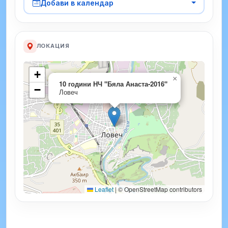
Добави в календар
ЛОКАЦИЯ
+
×
10 години НЧ "Бяла Анаста-2016"
−
Ловеч
Leaflet
|
© OpenStreetMap contributors