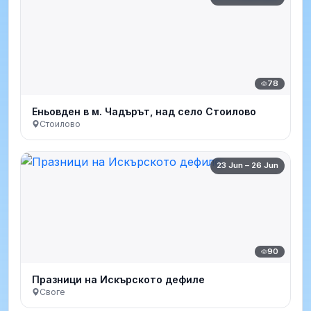
78
Еньовден в м. Чадърът, над село Стоилово
Стоилово
23 Jun – 26 Jun
90
Празници на Искърското дефиле
Своге