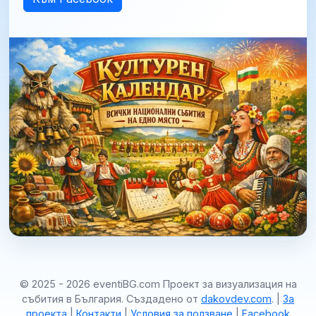
© 2025 - 2026 eventiBG.com Проект за визуализация на
събития в България. Създадено от
dakovdev.com
. |
За
проекта
|
Контакти
|
Условия за ползване
|
Facebook