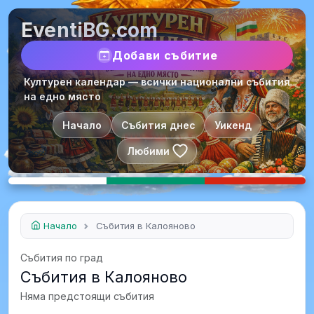
EventiBG.com
Добави събитие
Културен календар — всички национални събития
на едно място
Начало
Събития днес
Уикенд
Любими
Начало
Събития в Калояново
Събития по град
Събития в Калояново
Няма предстоящи събития